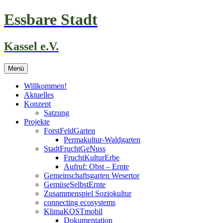
Zum
Essbare Stadt
Inhalt
springen
Kassel e.V.
Menü
Willkommen!
Aktuelles
Konzept
Satzung
Projekte
ForstFeldGarten
Permakultur-Waldgarten
StadtFruchtGeNuss
FruchtKulturErbe
Aufruf: Obst – Ernte
Gemeinschaftsgarten Wesertor
GemüseSelbstErnte
Zusammenspiel Soziokultur
connecting ecosystems
KlimaKOSTmobil
Dokumentation