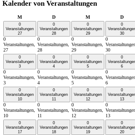
Kalender von Veranstaltungen
Montag
Dienstag
Mittwoch
Donn
M
D
M
D
0
0
0
0
Veranstaltungen
Veranstaltungen
Veranstaltungen
Veranstaltunge
27
28
29
30
0
0
0
0
Veranstaltungen,
Veranstaltungen,
Veranstaltungen,
Veranstaltunge
27
28
29
30
0
0
0
0
Veranstaltungen
Veranstaltungen
Veranstaltungen
Veranstaltunge
3
4
5
6
0
0
0
0
Veranstaltungen,
Veranstaltungen,
Veranstaltungen,
Veranstaltunge
3
4
5
6
0
0
0
0
Veranstaltungen
Veranstaltungen
Veranstaltungen
Veranstaltunge
10
11
12
13
0
0
0
0
Veranstaltungen,
Veranstaltungen,
Veranstaltungen,
Veranstaltunge
10
11
12
13
0
0
0
0
Veranstaltungen
Veranstaltungen
Veranstaltungen
Veranstaltunge
17
18
19
20