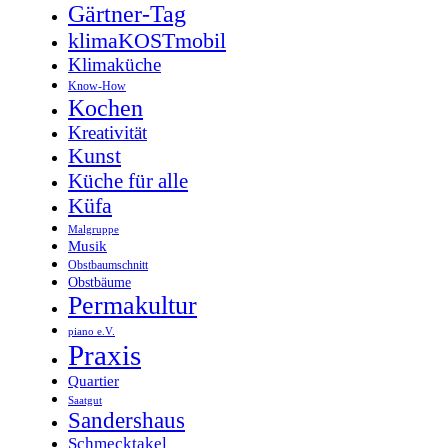
Gärtner-Tag
klimaKOSTmobil
Klimaküche
Know-How
Kochen
Kreativität
Kunst
Küche für alle
Küfa
Malgruppe
Musik
Obstbaumschnitt
Obstbäume
Permakultur
piano e.V.
Praxis
Quartier
Saatgut
Sandershaus
Schmecktakel