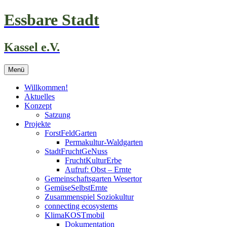
Zum
Essbare Stadt
Inhalt
springen
Kassel e.V.
Menü
Willkommen!
Aktuelles
Konzept
Satzung
Projekte
ForstFeldGarten
Permakultur-Waldgarten
StadtFruchtGeNuss
FruchtKulturErbe
Aufruf: Obst – Ernte
Gemeinschaftsgarten Wesertor
GemüseSelbstErnte
Zusammenspiel Soziokultur
connecting ecosystems
KlimaKOSTmobil
Dokumentation