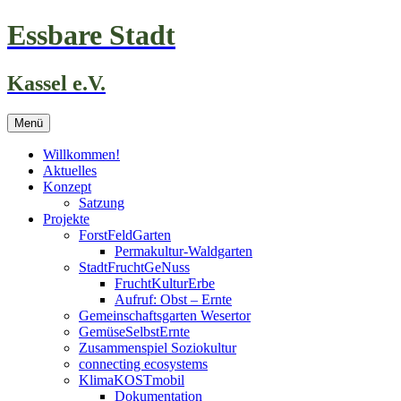
Zum
Essbare Stadt
Inhalt
springen
Kassel e.V.
Menü
Willkommen!
Aktuelles
Konzept
Satzung
Projekte
ForstFeldGarten
Permakultur-Waldgarten
StadtFruchtGeNuss
FruchtKulturErbe
Aufruf: Obst – Ernte
Gemeinschaftsgarten Wesertor
GemüseSelbstErnte
Zusammenspiel Soziokultur
connecting ecosystems
KlimaKOSTmobil
Dokumentation