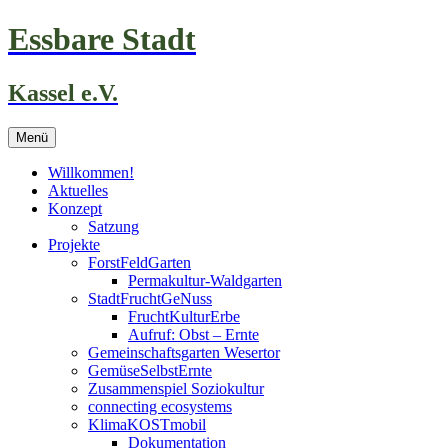
Zum
Essbare Stadt
Inhalt
springen
Kassel e.V.
Menü
Willkommen!
Aktuelles
Konzept
Satzung
Projekte
ForstFeldGarten
Permakultur-Waldgarten
StadtFruchtGeNuss
FruchtKulturErbe
Aufruf: Obst – Ernte
Gemeinschaftsgarten Wesertor
GemüseSelbstErnte
Zusammenspiel Soziokultur
connecting ecosystems
KlimaKOSTmobil
Dokumentation