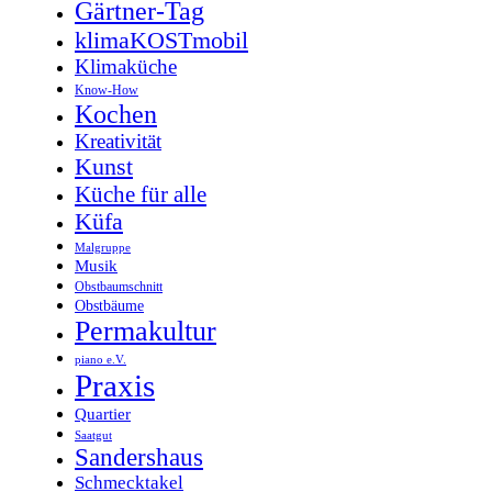
Gärtner-Tag
klimaKOSTmobil
Klimaküche
Know-How
Kochen
Kreativität
Kunst
Küche für alle
Küfa
Malgruppe
Musik
Obstbaumschnitt
Obstbäume
Permakultur
piano e.V.
Praxis
Quartier
Saatgut
Sandershaus
Schmecktakel