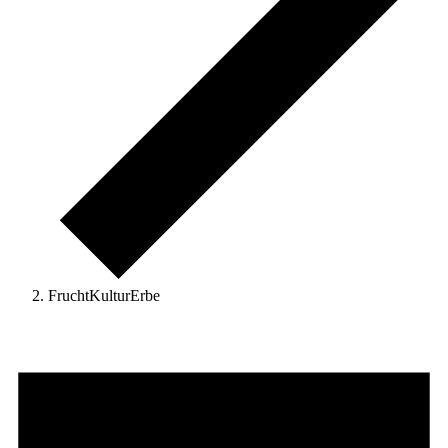
FruchtKulturErbe
Veranstaltungen
für
20.
Mai
2025