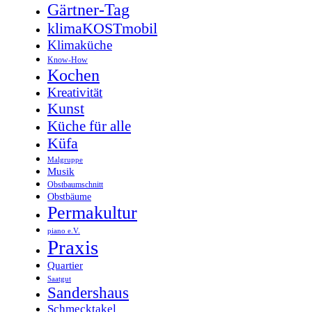
Gärtner-Tag
klimaKOSTmobil
Klimaküche
Know-How
Kochen
Kreativität
Kunst
Küche für alle
Küfa
Malgruppe
Musik
Obstbaumschnitt
Obstbäume
Permakultur
piano e.V.
Praxis
Quartier
Saatgut
Sandershaus
Schmecktakel