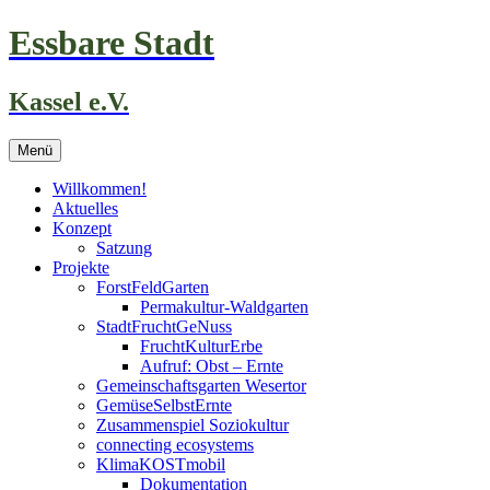
Zum
Essbare Stadt
Inhalt
springen
Kassel e.V.
Menü
Willkommen!
Aktuelles
Konzept
Satzung
Projekte
ForstFeldGarten
Permakultur-Waldgarten
StadtFruchtGeNuss
FruchtKulturErbe
Aufruf: Obst – Ernte
Gemeinschaftsgarten Wesertor
GemüseSelbstErnte
Zusammenspiel Soziokultur
connecting ecosystems
KlimaKOSTmobil
Dokumentation