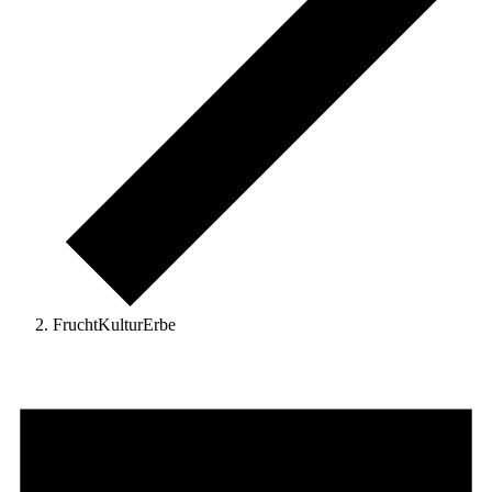
FruchtKulturErbe
Veranstaltungen
für
1.
Januar
2026