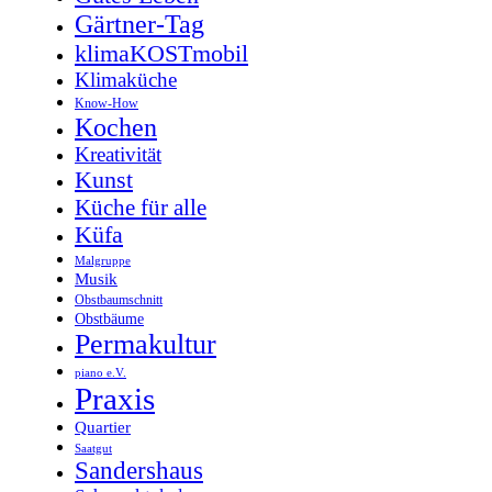
Gärtner-Tag
klimaKOSTmobil
Klimaküche
Know-How
Kochen
Kreativität
Kunst
Küche für alle
Küfa
Malgruppe
Musik
Obstbaumschnitt
Obstbäume
Permakultur
piano e.V.
Praxis
Quartier
Saatgut
Sandershaus