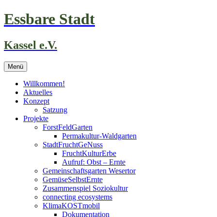
Zum
Essbare Stadt
Inhalt
springen
Kassel e.V.
Menü
Willkommen!
Aktuelles
Konzept
Satzung
Projekte
ForstFeldGarten
Permakultur-Waldgarten
StadtFruchtGeNuss
FruchtKulturErbe
Aufruf: Obst – Ernte
Gemeinschaftsgarten Wesertor
GemüseSelbstErnte
Zusammenspiel Soziokultur
connecting ecosystems
KlimaKOSTmobil
Dokumentation