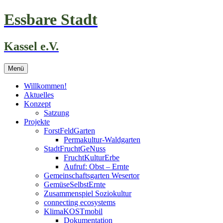
Zum
Essbare Stadt
Inhalt
springen
Kassel e.V.
Menü
Willkommen!
Aktuelles
Konzept
Satzung
Projekte
ForstFeldGarten
Permakultur-Waldgarten
StadtFruchtGeNuss
FruchtKulturErbe
Aufruf: Obst – Ernte
Gemeinschaftsgarten Wesertor
GemüseSelbstErnte
Zusammenspiel Soziokultur
connecting ecosystems
KlimaKOSTmobil
Dokumentation