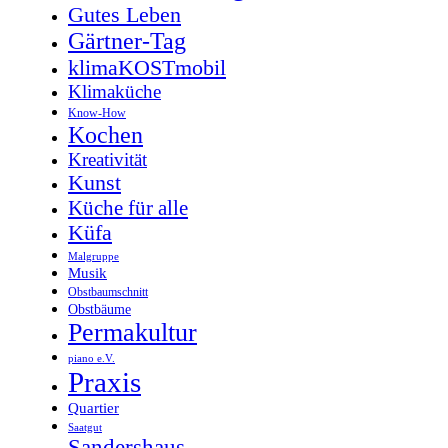
Gutes Leben
Gärtner-Tag
klimaKOSTmobil
Klimaküche
Know-How
Kochen
Kreativität
Kunst
Küche für alle
Küfa
Malgruppe
Musik
Obstbaumschnitt
Obstbäume
Permakultur
piano e.V.
Praxis
Quartier
Saatgut
Sandershaus