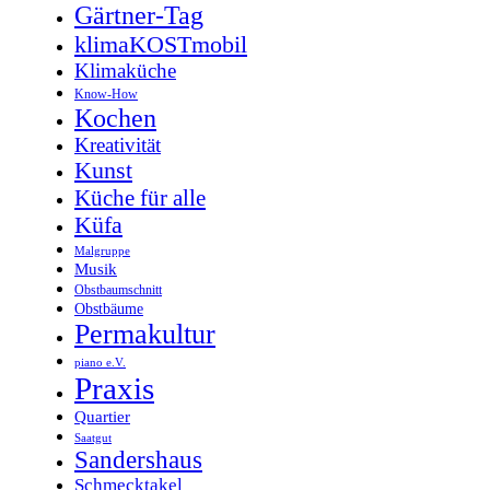
Gärtner-Tag
klimaKOSTmobil
Klimaküche
Know-How
Kochen
Kreativität
Kunst
Küche für alle
Küfa
Malgruppe
Musik
Obstbaumschnitt
Obstbäume
Permakultur
piano e.V.
Praxis
Quartier
Saatgut
Sandershaus
Schmecktakel