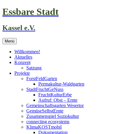
Zum
Essbare Stadt
Inhalt
springen
Kassel e.V.
Menü
Willkommen!
Aktuelles
Konzept
Satzung
Projekte
ForstFeldGarten
Permakultur-Waldgarten
StadtFruchtGeNuss
FruchtKulturErbe
Aufruf: Obst – Ernte
Gemeinschaftsgarten Wesertor
GemüseSelbstErnte
Zusammenspiel Soziokultur
connecting ecosystems
KlimaKOSTmobil
Dokumentation