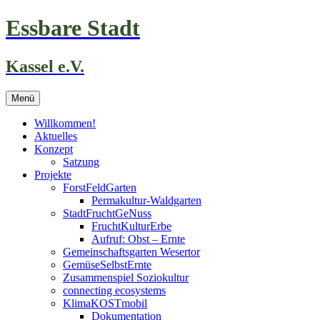
Zum
Essbare Stadt
Inhalt
springen
Kassel e.V.
Menü
Willkommen!
Aktuelles
Konzept
Satzung
Projekte
ForstFeldGarten
Permakultur-Waldgarten
StadtFruchtGeNuss
FruchtKulturErbe
Aufruf: Obst – Ernte
Gemeinschaftsgarten Wesertor
GemüseSelbstErnte
Zusammenspiel Soziokultur
connecting ecosystems
KlimaKOSTmobil
Dokumentation