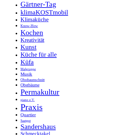
Gärtner-Tag
klimaKOSTmobil
Klimaküche
Know-How
Kochen
Kreativität
Kunst
Küche für alle
Küfa
Malgruppe
Musik
Obstbaumschnitt
Obstbäume
Permakultur
piano e.V.
Praxis
Quartier
Saatgut
Sandershaus
Schmecktakel