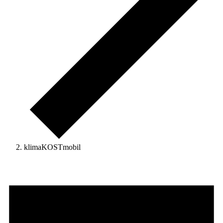
klimaKOSTmobil
Veranstaltungen
für
22.
Januar
2026