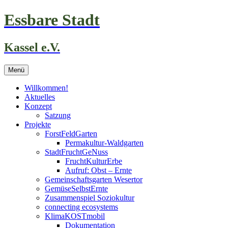
Zum
Essbare Stadt
Inhalt
springen
Kassel e.V.
Menü
Willkommen!
Aktuelles
Konzept
Satzung
Projekte
ForstFeldGarten
Permakultur-Waldgarten
StadtFruchtGeNuss
FruchtKulturErbe
Aufruf: Obst – Ernte
Gemeinschaftsgarten Wesertor
GemüseSelbstErnte
Zusammenspiel Soziokultur
connecting ecosystems
KlimaKOSTmobil
Dokumentation