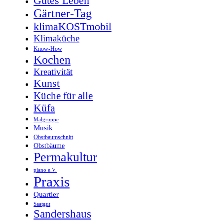
Gutes Leben
Gärtner-Tag
klimaKOSTmobil
Klimaküche
Know-How
Kochen
Kreativität
Kunst
Küche für alle
Küfa
Malgruppe
Musik
Obstbaumschnitt
Obstbäume
Permakultur
piano e.V.
Praxis
Quartier
Saatgut
Sandershaus