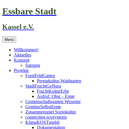
Zum
Essbare Stadt
Inhalt
springen
Kassel e.V.
Menü
Willkommen!
Aktuelles
Konzept
Satzung
Projekte
ForstFeldGarten
Permakultur-Waldgarten
StadtFruchtGeNuss
FruchtKulturErbe
Aufruf: Obst – Ernte
Gemeinschaftsgarten Wesertor
GemüseSelbstErnte
Zusammenspiel Soziokultur
connecting ecosystems
KlimaKOSTmobil
Dokumentation