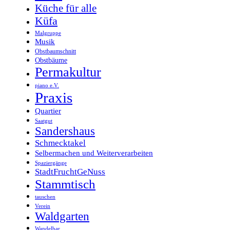
Küche für alle
Küfa
Malgruppe
Musik
Obstbaumschnitt
Obstbäume
Permakultur
piano e.V.
Praxis
Quartier
Saatgut
Sandershaus
Schmecktakel
Selbermachen und Weiterverarbeiten
Spaziergänge
StadtFruchtGeNuss
Stammtisch
tauschen
Verein
Waldgarten
Wandelbar