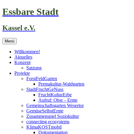
Zum
Essbare Stadt
Inhalt
springen
Kassel e.V.
Menü
Willkommen!
Aktuelles
Konzept
Satzung
Projekte
ForstFeldGarten
Permakultur-Waldgarten
StadtFruchtGeNuss
FruchtKulturErbe
Aufruf: Obst – Ernte
Gemeinschaftsgarten Wesertor
GemüseSelbstErnte
Zusammenspiel Soziokultur
connecting ecosystems
KlimaKOSTmobil
Dokumentation