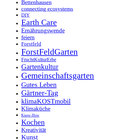
Bettenhausen
connecting ecosystems
DIY
Earth Care
Ernährungswende
feiern
Forstfeld
ForstFeldGarten
FruchtKulturErbe
Gartenkultur
Gemeinschaftsgarten
Gutes Leben
Gärtner-Tag
klimaKOSTmobil
Klimaküche
Know-How
Kochen
Kreativität
Kunst