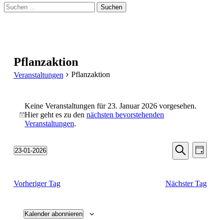
Suchen
nach:
Pflanzaktion
Pflanzaktion
Veranstaltungen
Veranstaltungen
Keine Veranstaltungen für 23. Januar 2026 vorgesehen.
für
Hier geht es zu den
nächsten bevorstehenden
Hinweis
23.
Veranstaltungen
.
Januar
Veransta
Vera
2026
23-01-2026
Tag
Ansic
Suche
Datum
Suche
Navi
wählen.
und
Vorheriger Tag
Nächster Tag
Ansichten
Navigati
Kalender abonnieren