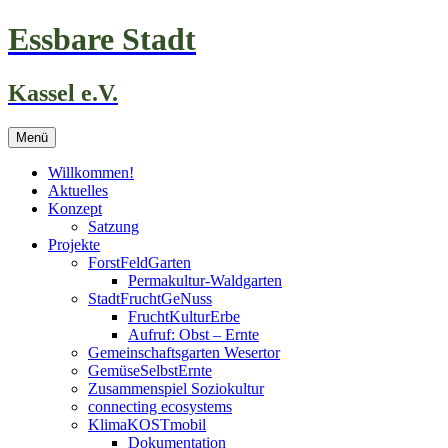
Zum
Essbare Stadt
Inhalt
springen
Kassel e.V.
Menü
Willkommen!
Aktuelles
Konzept
Satzung
Projekte
ForstFeldGarten
Permakultur-Waldgarten
StadtFruchtGeNuss
FruchtKulturErbe
Aufruf: Obst – Ernte
Gemeinschaftsgarten Wesertor
GemüseSelbstErnte
Zusammenspiel Soziokultur
connecting ecosystems
KlimaKOSTmobil
Dokumentation