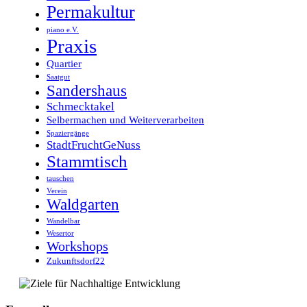
Permakultur
piano e.V.
Praxis
Quartier
Saatgut
Sandershaus
Schmecktakel
Selbermachen und Weiterverarbeiten
Spaziergänge
StadtFruchtGeNuss
Stammtisch
tauschen
Verein
Waldgarten
Wandelbar
Wesertor
Workshops
Zukunftsdorf22