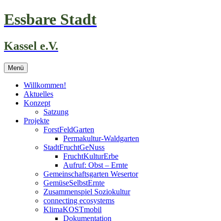
Zum
Essbare Stadt
Inhalt
springen
Kassel e.V.
Menü
Willkommen!
Aktuelles
Konzept
Satzung
Projekte
ForstFeldGarten
Permakultur-Waldgarten
StadtFruchtGeNuss
FruchtKulturErbe
Aufruf: Obst – Ernte
Gemeinschaftsgarten Wesertor
GemüseSelbstErnte
Zusammenspiel Soziokultur
connecting ecosystems
KlimaKOSTmobil
Dokumentation