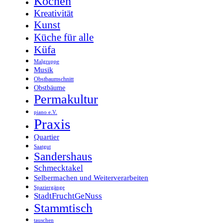
Kochen
Kreativität
Kunst
Küche für alle
Küfa
Malgruppe
Musik
Obstbaumschnitt
Obstbäume
Permakultur
piano e.V.
Praxis
Quartier
Saatgut
Sandershaus
Schmecktakel
Selbermachen und Weiterverarbeiten
Spaziergänge
StadtFruchtGeNuss
Stammtisch
tauschen