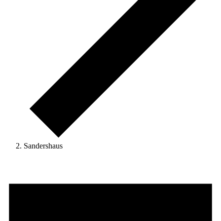
Sandershaus
Veranstaltungen
für
1.
April
2025