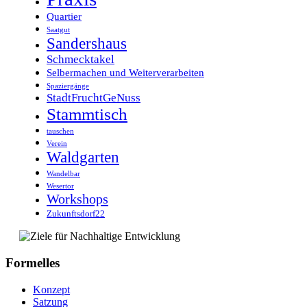
Quartier
Saatgut
Sandershaus
Schmecktakel
Selbermachen und Weiterverarbeiten
Spaziergänge
StadtFruchtGeNuss
Stammtisch
tauschen
Verein
Waldgarten
Wandelbar
Wesertor
Workshops
Zukunftsdorf22
Formelles
Konzept
Satzung