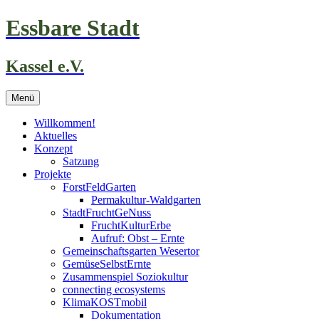
Zum
Essbare Stadt
Inhalt
springen
Kassel e.V.
Menü
Willkommen!
Aktuelles
Konzept
Satzung
Projekte
ForstFeldGarten
Permakultur-Waldgarten
StadtFruchtGeNuss
FruchtKulturErbe
Aufruf: Obst – Ernte
Gemeinschaftsgarten Wesertor
GemüseSelbstErnte
Zusammenspiel Soziokultur
connecting ecosystems
KlimaKOSTmobil
Dokumentation