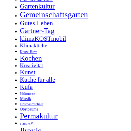
Gartenkultur
Gemeinschaftsgarten
Gutes Leben
Gärtner-Tag
klimaKOSTmobil
Klimaküche
Know-How
Kochen
Kreativität
Kunst
Küche für alle
Küfa
Malgruppe
Musik
Obstbaumschnitt
Obstbäume
Permakultur
piano e.V.
Praxis