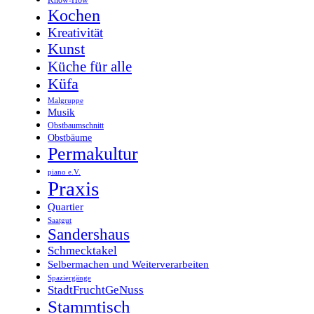
Kochen
Kreativität
Kunst
Küche für alle
Küfa
Malgruppe
Musik
Obstbaumschnitt
Obstbäume
Permakultur
piano e.V.
Praxis
Quartier
Saatgut
Sandershaus
Schmecktakel
Selbermachen und Weiterverarbeiten
Spaziergänge
StadtFruchtGeNuss
Stammtisch