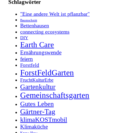
Schlagwörter
"Eine andere Welt ist pflanzbar"
Baumschnitt
Bettenhausen
connecting ecosystems
DIY
Earth Care
Ernährungswende
feiern
Forstfeld
ForstFeldGarten
FruchtKulturErbe
Gartenkultur
Gemeinschaftsgarten
Gutes Leben
Gärtner-Tag
klimaKOSTmobil
Klimaküche
Know-How