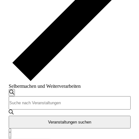
Selbermachen und Weiterverarbeiten
Veranstaltungen
Veranstaltungen
Suche
Bitte
Suche
Schlüsselwort
und
eingeben.
Suche
Ansichten,
nach
Veranstaltungen suchen
Navigation
Veranstaltungen
Veranstaltung
Schlüsselwort.
Liste
Ansichten-