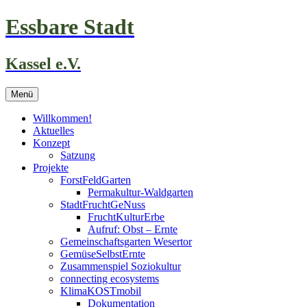
Zum
Essbare Stadt
Inhalt
springen
Kassel e.V.
Menü
Willkommen!
Aktuelles
Konzept
Satzung
Projekte
ForstFeldGarten
Permakultur-Waldgarten
StadtFruchtGeNuss
FruchtKulturErbe
Aufruf: Obst – Ernte
Gemeinschaftsgarten Wesertor
GemüseSelbstErnte
Zusammenspiel Soziokultur
connecting ecosystems
KlimaKOSTmobil
Dokumentation