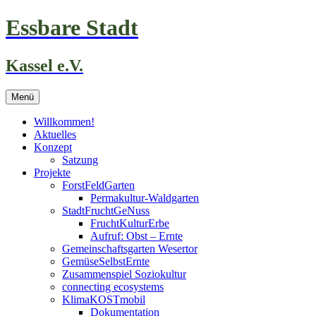
Zum
Essbare Stadt
Inhalt
springen
Kassel e.V.
Menü
Willkommen!
Aktuelles
Konzept
Satzung
Projekte
ForstFeldGarten
Permakultur-Waldgarten
StadtFruchtGeNuss
FruchtKulturErbe
Aufruf: Obst – Ernte
Gemeinschaftsgarten Wesertor
GemüseSelbstErnte
Zusammenspiel Soziokultur
connecting ecosystems
KlimaKOSTmobil
Dokumentation