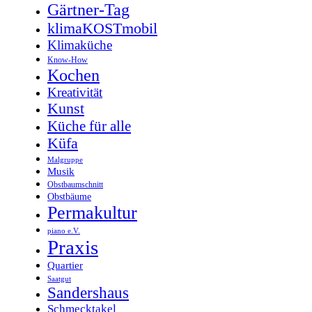
Gärtner-Tag
klimaKOSTmobil
Klimaküche
Know-How
Kochen
Kreativität
Kunst
Küche für alle
Küfa
Malgruppe
Musik
Obstbaumschnitt
Obstbäume
Permakultur
piano e.V.
Praxis
Quartier
Saatgut
Sandershaus
Schmecktakel