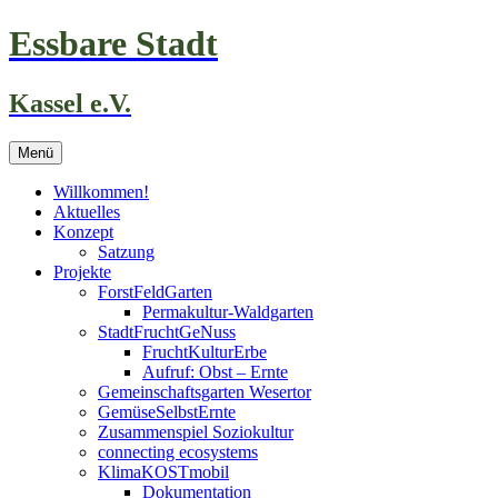
Zum
Essbare Stadt
Inhalt
springen
Kassel e.V.
Menü
Willkommen!
Aktuelles
Konzept
Satzung
Projekte
ForstFeldGarten
Permakultur-Waldgarten
StadtFruchtGeNuss
FruchtKulturErbe
Aufruf: Obst – Ernte
Gemeinschaftsgarten Wesertor
GemüseSelbstErnte
Zusammenspiel Soziokultur
connecting ecosystems
KlimaKOSTmobil
Dokumentation