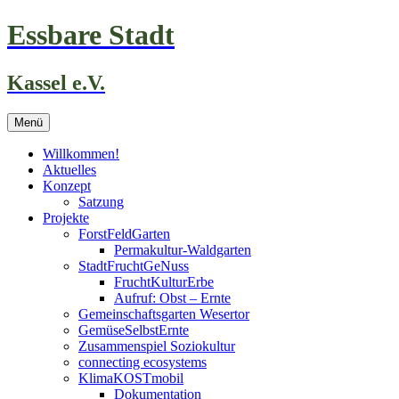
Zum
Essbare Stadt
Inhalt
springen
Kassel e.V.
Menü
Willkommen!
Aktuelles
Konzept
Satzung
Projekte
ForstFeldGarten
Permakultur-Waldgarten
StadtFruchtGeNuss
FruchtKulturErbe
Aufruf: Obst – Ernte
Gemeinschaftsgarten Wesertor
GemüseSelbstErnte
Zusammenspiel Soziokultur
connecting ecosystems
KlimaKOSTmobil
Dokumentation