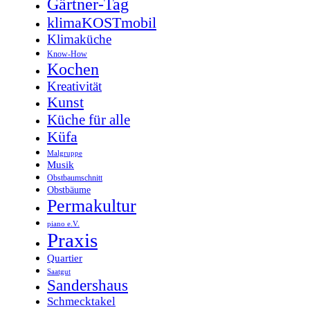
Gärtner-Tag
klimaKOSTmobil
Klimaküche
Know-How
Kochen
Kreativität
Kunst
Küche für alle
Küfa
Malgruppe
Musik
Obstbaumschnitt
Obstbäume
Permakultur
piano e.V.
Praxis
Quartier
Saatgut
Sandershaus
Schmecktakel