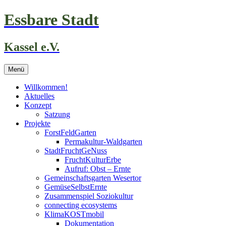
Zum
Essbare Stadt
Inhalt
springen
Kassel e.V.
Menü
Willkommen!
Aktuelles
Konzept
Satzung
Projekte
ForstFeldGarten
Permakultur-Waldgarten
StadtFruchtGeNuss
FruchtKulturErbe
Aufruf: Obst – Ernte
Gemeinschaftsgarten Wesertor
GemüseSelbstErnte
Zusammenspiel Soziokultur
connecting ecosystems
KlimaKOSTmobil
Dokumentation