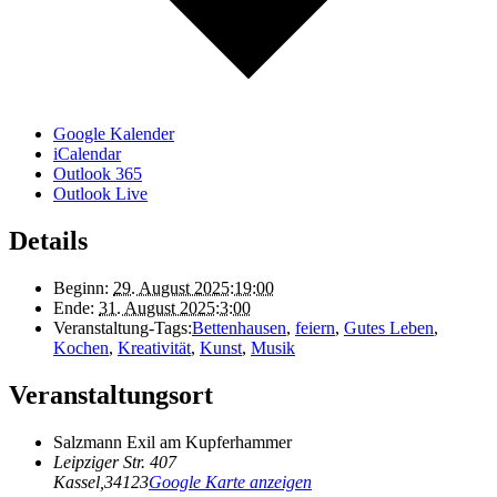
Google Kalender
iCalendar
Outlook 365
Outlook Live
Details
Beginn:
29. August 2025:19:00
Ende:
31. August 2025:3:00
Veranstaltung-Tags:
Bettenhausen
,
feiern
,
Gutes Leben
,
Kochen
,
Kreativität
,
Kunst
,
Musik
Veranstaltungsort
Salzmann Exil am Kupferhammer
Leipziger Str. 407
Kassel
,
34123
Google Karte anzeigen