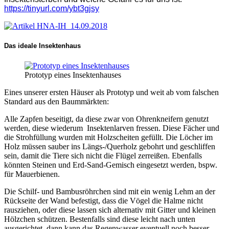
https://tinyurl.com/ybt3gjsy
Das ideale Insektenhaus
Prototyp eines Insektenhauses
Eines unserer ersten Häuser als Prototyp und weit ab vom falschen
Standard aus den Baummärkten:
Alle Zapfen beseitigt, da diese zwar von Ohrenkneifern genutzt
werden, diese wiederum Insektenlarven fressen. Diese Fächer und
die Strohfüllung wurden mit Holzscheiten gefüllt. Die Löcher im
Holz müssen sauber ins Längs-/Querholz gebohrt und geschliffen
sein, damit die Tiere sich nicht die Flügel zerreißen. Ebenfalls
könnten Steinen und Erd-Sand-Gemisch eingesetzt werden, bspw.
für Mauerbienen.
Die Schilf- und Bambusröhrchen sind mit ein wenig Lehm an der
Rückseite der Wand befestigt, dass die Vögel die Halme nicht
rausziehen, oder diese lassen sich alternativ mit Gitter und kleinen
Hölzchen schützen. Bestenfalls sind diese leicht nach unten
ausgerichtet, dann kann das Regenwasser eventuell noch besser