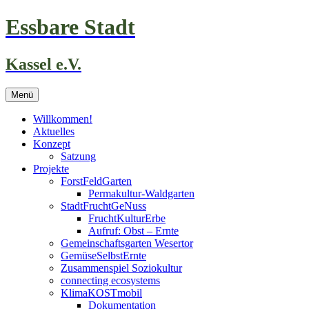
Zum
Essbare Stadt
Inhalt
springen
Kassel e.V.
Menü
Willkommen!
Aktuelles
Konzept
Satzung
Projekte
ForstFeldGarten
Permakultur-Waldgarten
StadtFruchtGeNuss
FruchtKulturErbe
Aufruf: Obst – Ernte
Gemeinschaftsgarten Wesertor
GemüseSelbstErnte
Zusammenspiel Soziokultur
connecting ecosystems
KlimaKOSTmobil
Dokumentation