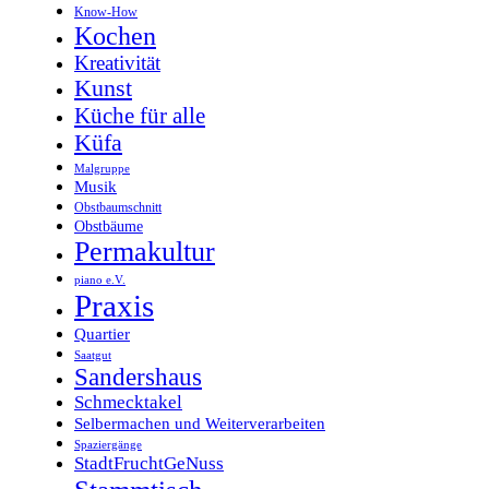
Know-How
Kochen
Kreativität
Kunst
Küche für alle
Küfa
Malgruppe
Musik
Obstbaumschnitt
Obstbäume
Permakultur
piano e.V.
Praxis
Quartier
Saatgut
Sandershaus
Schmecktakel
Selbermachen und Weiterverarbeiten
Spaziergänge
StadtFruchtGeNuss