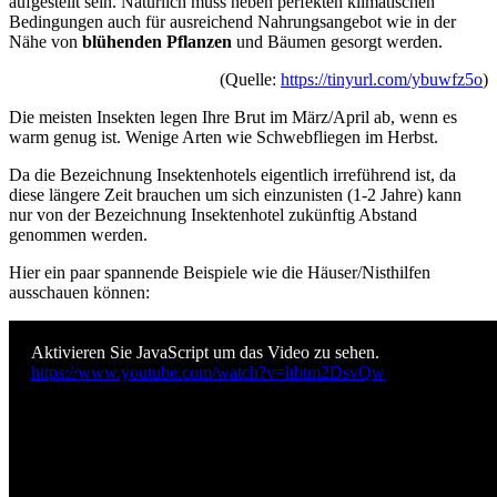
aufgestellt sein. Natürlich muss neben perfekten klimatischen
Bedingungen auch für ausreichend Nahrungsangebot wie in der
Nähe von
blühenden Pflanzen
und Bäumen gesorgt werden.
(Quelle:
https://tinyurl.com/ybuwfz5o
)
Die meisten Insekten legen Ihre Brut im März/April ab, wenn es
warm genug ist. Wenige Arten wie Schwebfliegen im Herbst.
Da die Bezeichnung Insektenhotels eigentlich irreführend ist, da
diese längere Zeit brauchen um sich einzunisten (1-2 Jahre) kann
nur von der Bezeichnung Insektenhotel zukünftig Abstand
genommen werden.
Hier ein paar spannende Beispiele wie die Häuser/Nisthilfen
ausschauen können:
Aktivieren Sie JavaScript um das Video zu sehen.
https://www.youtube.com/watch?v=ltbtm2DsvQw