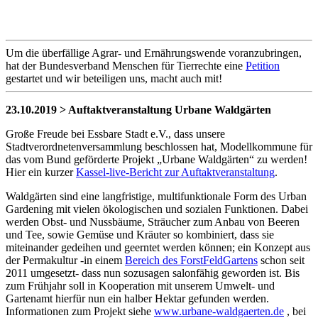
Um die überfällige Agrar- und Ernährungswende voranzubringen,
hat der Bundesverband Menschen für Tierrechte eine
Petition
gestartet und wir beteiligen uns, macht auch mit!
23.10.2019 > Auftaktveranstaltung Urbane Waldgärten
Große Freude bei Essbare Stadt e.V., dass unsere
Stadtverordnetenversammlung beschlossen hat, Modellkommune für
das vom Bund geförderte Projekt „Urbane Waldgärten“ zu werden!
Hier ein kurzer
Kassel-live-Bericht zur Auftaktveranstaltung
.
Waldgärten sind eine langfristige, multifunktionale Form des Urban
Gardening mit vielen ökologischen und sozialen Funktionen. Dabei
werden Obst- und Nussbäume, Sträucher zum Anbau von Beeren
und Tee, sowie Gemüse und Kräuter so kombiniert, dass sie
miteinander gedeihen und geerntet werden können; ein Konzept aus
der Permakultur -in einem
Bereich des ForstFeldGartens
schon seit
2011 umgesetzt- dass nun sozusagen salonfähig geworden ist. Bis
zum Frühjahr soll in Kooperation mit unserem Umwelt- und
Gartenamt hierfür nun ein halber Hektar gefunden werden.
Informationen zum Projekt siehe
www.urbane-waldgaerten.de
, bei