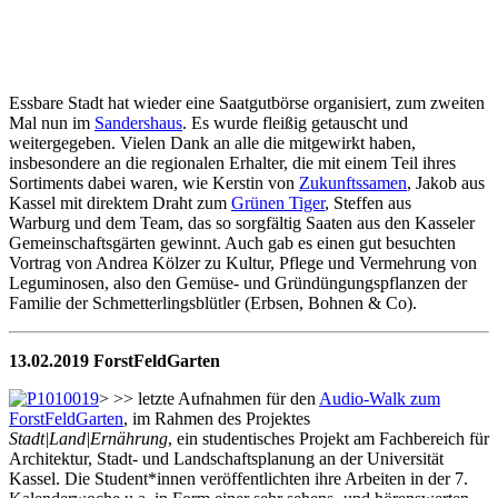
Essbare Stadt hat wieder eine Saatgutbörse organisiert, zum zweiten
Mal nun im
Sandershaus
. Es wurde fleißig getauscht und
weitergegeben. Vielen Dank an alle die mitgewirkt haben,
insbesondere an die regionalen Erhalter, die mit einem Teil ihres
Sortiments dabei waren, wie Kerstin von
Zukunftssamen
, Jakob aus
Kassel mit direktem Draht zum
Grünen Tiger
, Steffen aus
Warburg und dem Team, das so sorgfältig Saaten aus den Kasseler
Gemeinschaftsgärten gewinnt. Auch gab es einen gut besuchten
Vortrag von Andrea Kölzer zu Kultur, Pflege und Vermehrung von
Leguminosen, also den Gemüse- und Gründüngungspflanzen der
Familie der Schmetterlingsblütler (Erbsen, Bohnen & Co).
13.02.2019 ForstFeldGarten
> >> letzte Aufnahmen für den
Audio-Walk zum
ForstFeldGarten
, im Rahmen des Projektes
Stadt|Land|Ernährung
, ein studentisches Projekt am Fachbereich für
Architektur, Stadt- und Landschaftsplanung an der Universität
Kassel. Die Student*innen veröffentlichten ihre Arbeiten in der 7.