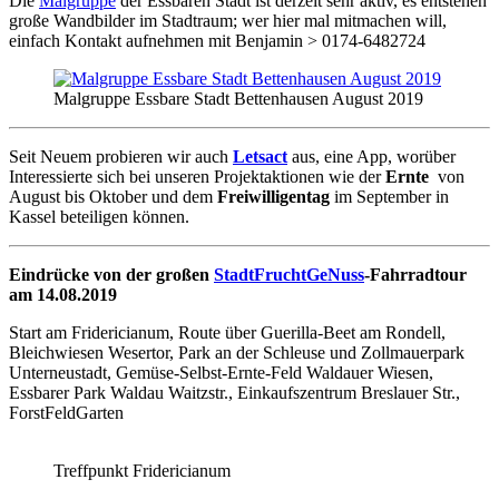
Die
Malgruppe
der Essbaren Stadt ist derzeit sehr aktiv, es entstehen
große Wandbilder im Stadtraum; wer hier mal mitmachen will,
einfach Kontakt aufnehmen mit Benjamin > 0174-6482724
Malgruppe Essbare Stadt Bettenhausen August 2019
Seit Neuem probieren wir auch
Letsact
aus, eine App, worüber
Interessierte sich bei unseren Projektaktionen wie der
Ernte
von
August bis Oktober und dem
Freiwilligentag
im September in
Kassel beteiligen können.
Eindrücke von der großen
StadtFruchtGeNuss
-Fahrradtour
am 14.08.2019
Start am Fridericianum, Route über Guerilla-Beet am Rondell,
Bleichwiesen Wesertor, Park an der Schleuse und Zollmauerpark
Unterneustadt, Gemüse-Selbst-Ernte-Feld Waldauer Wiesen,
Essbarer Park Waldau Waitzstr., Einkaufszentrum Breslauer Str.,
ForstFeldGarten
Treffpunkt Fridericianum