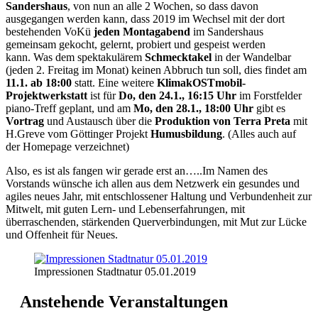
Sandershaus
, von nun an alle 2 Wochen, so dass davon
ausgegangen werden kann, dass 2019 im Wechsel mit der dort
bestehenden VoKü
jeden Montagabend
im Sandershaus
gemeinsam gekocht, gelernt, probiert und gespeist werden
kann. Was dem spektakulärem
Schmecktakel
in der Wandelbar
(jeden 2. Freitag im Monat) keinen Abbruch tun soll, dies findet am
11.1. ab 18:00
statt. Eine weitere
KlimakOSTmobil-
Projektwerkstatt
ist für
Do, den 24.1., 16:15 Uhr
im Forstfelder
piano-Treff geplant, und am
Mo, den 28.1., 18:00 Uhr
gibt es
Vortrag
und Austausch über die
Produktion von Terra Preta
mit
H.Greve vom Göttinger Projekt
Humusbildung
. (Alles auch auf
der Homepage verzeichnet)
Also, es ist als fangen wir gerade erst an…..Im Namen des
Vorstands wünsche ich allen aus dem Netzwerk ein gesundes und
agiles neues Jahr, mit entschlossener Haltung und Verbundenheit zur
Mitwelt, mit guten Lern- und Lebenserfahrungen, mit
überraschenden, stärkenden Querverbindungen, mit Mut zur Lücke
und Offenheit für Neues.
Impressionen Stadtnatur 05.01.2019
Anstehende Veranstaltungen