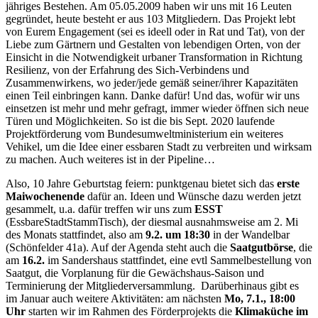
jähriges Bestehen. Am 05.05.2009 haben wir uns mit 16 Leuten
gegründet, heute besteht er aus 103 Mitgliedern. Das Projekt lebt
von Eurem Engagement (sei es ideell oder in Rat und Tat), von der
Liebe zum Gärtnern und Gestalten von lebendigen Orten, von der
Einsicht in die Notwendigkeit urbaner Transformation in Richtung
Resilienz, von der Erfahrung des Sich-Verbindens und
Zusammenwirkens, wo jeder/jede gemäß seiner/ihrer Kapazitäten
einen Teil einbringen kann. Danke dafür! Und das, wofür wir uns
einsetzen ist mehr und mehr gefragt, immer wieder öffnen sich neue
Türen und Möglichkeiten. So ist die bis Sept. 2020 laufende
Projektförderung vom Bundesumweltministerium ein weiteres
Vehikel, um die Idee einer essbaren Stadt zu verbreiten und wirksam
zu machen. Auch weiteres ist in der Pipeline…
Also, 10 Jahre Geburtstag feiern: punktgenau bietet sich das
erste
Maiwochenende
dafür an. Ideen und Wünsche dazu werden jetzt
gesammelt, u.a. dafür treffen wir uns zum
ESST
(EssbareStadtStammTisch), der diesmal ausnahmsweise am 2. Mi
des Monats stattfindet, also am
9.2. um 18:30
in der Wandelbar
(Schönfelder 41a). Auf der Agenda steht auch die
Saatgutbörse
, die
am
16.2.
im Sandershaus stattfindet, eine evtl Sammelbestellung von
Saatgut, die Vorplanung für die Gewächshaus-Saison und
Terminierung der Mitgliederversammlung. Darüberhinaus gibt es
im Januar auch weitere Aktivitäten: am nächsten
Mo, 7.1., 18:00
Uhr
starten wir im Rahmen des Förderprojekts die
Klimaküche im