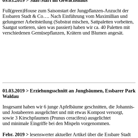
09.03.2019 > Saat-Start im Gewächshaus
Full(green)House zum Saisonstart der Jungpflanzen-Anzucht der
Essbaren Stadt & Co…. Nach Einführung vom Maximillian und
gelungener Arbeitsteilung (Substrat mischen, Sattpaletten vorbeiten,
Saatgut sortieren, säen was passiert) haben wir ca. 40 Paletten mit
verschiedenen Gemüsepflanzen, Krätern und Blumen angesät.
01.03.2019 > Erziehungsschnitt an Jungbäumen, Essbarer Park
Waldau
Insgesamt haben wir 6 junge Apfelbäume geschnitten, die Johannis-
und Jostabeeren ausgelichtet und mit etwas Kompost versorgt,
sowie 3 Kirschpfaumen (Prunus ceracifera) ausgelichtet
und minimale Eingriffe bei den Mispeln vorgenommen.
Febr. 2019 >
lesenswerter aktueller Artikel über die Essbare Stadt