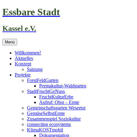
Zum
Essbare Stadt
Inhalt
springen
Kassel e.V.
Menü
Willkommen!
Aktuelles
Konzept
Satzung
Projekte
ForstFeldGarten
Permakultur-Waldgarten
StadtFruchtGeNuss
FruchtKulturErbe
Aufruf: Obst – Ernte
Gemeinschaftsgarten Wesertor
GemüseSelbstErnte
Zusammenspiel Soziokultur
connecting ecosystems
KlimaKOSTmobil
Dokumentation