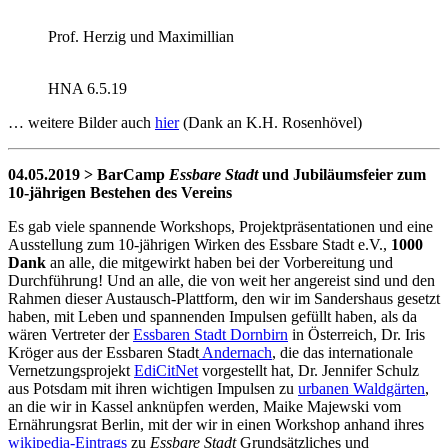
Prof. Herzig und Maximillian
HNA 6.5.19
… weitere Bilder auch
hier
(Dank an K.H. Rosenhövel)
04.05.2019 > BarCamp
Essbare Stadt
und Jubiläumsfeier zum
10-jährigen Bestehen des Vereins
Es gab viele spannende Workshops, Projektpräsentationen und eine
Ausstellung zum 10-jährigen Wirken des Essbare Stadt e.V.,
1000
Dank
an alle, die mitgewirkt haben bei der Vorbereitung und
Durchführung! Und an alle, die von weit her angereist sind und den
Rahmen dieser Austausch-Plattform, den wir im Sandershaus gesetzt
haben, mit Leben und spannenden Impulsen gefüllt haben, als da
wären Vertreter der
Essbaren Stadt Dornbirn
in Österreich, Dr. Iris
Kröger aus der Essbaren Stadt
Andernach
, die das internationale
Vernetzungsprojekt
EdiCitNet
vorgestellt hat, Dr. Jennifer Schulz
aus Potsdam mit ihren wichtigen Impulsen zu
urbanen Waldgärten
,
an die wir in Kassel anknüpfen werden, Maike Majewski vom
Ernährungsrat Berlin, mit der wir in einen Workshop anhand ihres
wikipedia-Eintrags
zu
Essbare Stadt
Grundsätzliches und