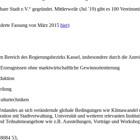
 Stadt e.V.“ gegründet. Mittlerweile (Jul ´19) gibt es 100 Vereinsmi
änderte Fassung von März 2015
hier
)
 im Bereich des Regierungsbezirks Kassel, insbesondere durch die Anr
n Erzeugnissen ohne marktwirtschaftliche Gewinnorientierung
oduktion
eilung
Kulturtechniken
es Umlandes an sich verändernde globale Bedingungen wie Klimawande
ation mit Stadtverwaltung, Universität und weiteren relevanten Institu
und Teilnahmeangebote wie z.B. Ausstellungen, Vorträge und Workshop
 8084 53,