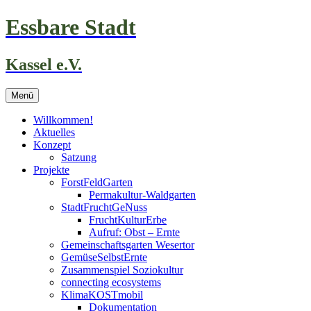
Zum
Essbare Stadt
Inhalt
springen
Kassel e.V.
Menü
Willkommen!
Aktuelles
Konzept
Satzung
Projekte
ForstFeldGarten
Permakultur-Waldgarten
StadtFruchtGeNuss
FruchtKulturErbe
Aufruf: Obst – Ernte
Gemeinschaftsgarten Wesertor
GemüseSelbstErnte
Zusammenspiel Soziokultur
connecting ecosystems
KlimaKOSTmobil
Dokumentation