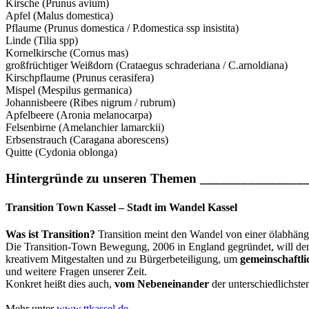
Kirsche (Prunus avium)
Apfel (Malus domestica)
Pflaume (Prunus domestica / P.domestica ssp insistita)
Linde (Tilia spp)
Kornelkirsche (Cornus mas)
großfrüchtiger Weißdorn (Crataegus schraderiana / C.arnoldiana)
Kirschpflaume (Prunus cerasifera)
Mispel (Mespilus germanica)
Johannisbeere (Ribes nigrum / rubrum)
Apfelbeere (Aronia melanocarpa)
Felsenbirne (Amelanchier lamarckii)
Erbsenstrauch (Caragana aborescens)
Quitte (Cydonia oblonga)
Hintergründe zu unseren Themen ______________
Transition Town Kassel – Stadt im Wandel Kassel
Was ist Transition?
Transition meint den Wandel von einer ölabhäng
Die Transition-Town Bewegung, 2006 in England gegründet, will den
kreativem Mitgestalten und zu Bürgerbeteiligung, um
gemeinschaftli
und weitere Fragen unserer Zeit.
Konkret heißt dies auch,
vom Nebeneinander
der unterschiedlichst
Mehr unter
www.ttkassel.de