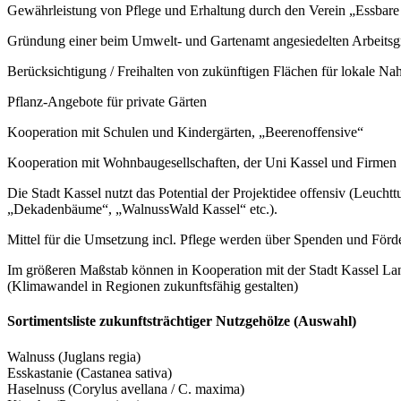
Gewährleistung von Pflege und Erhaltung durch den Verein „Essbare 
Gründung einer beim Umwelt- und Gartenamt angesiedelten Arbeitsgr
Berücksichtigung / Freihalten von zukünftigen Flächen für lokale N
Pflanz-Angebote für private Gärten
Kooperation mit Schulen und Kindergärten, „Beerenoffensive“
Kooperation mit Wohnbaugesellschaften, der Uni Kassel und Firmen
Die Stadt Kassel nutzt das Potential der Projektidee offensiv (Leucht
„Dekadenbäume“, „WalnussWald Kassel“ etc.).
Mittel für die Umsetzung incl. Pflege werden über Spenden und Förder
Im größeren Maßstab können in Kooperation mit der Stadt Kassel La
(Klimawandel in Regionen zukunftsfähig gestalten)
Sortimentsliste zukunftsträchtiger Nutzgehölze (Auswahl)
Walnuss (Juglans regia)
Esskastanie (Castanea sativa)
Haselnuss (Corylus avellana / C. maxima)