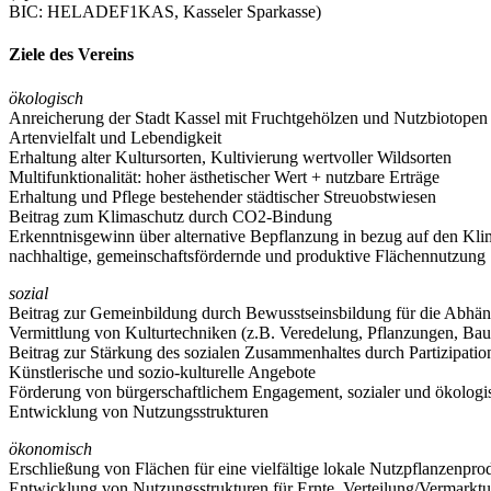
BIC: HELADEF1KAS, Kasseler Sparkasse)
Ziele des Vereins
ökologisch
Anreicherung der Stadt Kassel mit Fruchtgehölzen und Nutzbiotopen
Artenvielfalt und Lebendigkeit
Erhaltung alter Kultursorten, Kultivierung wertvoller Wildsorten
Multifunktionalität: hoher ästhetischer Wert + nutzbare Erträge
Erhaltung und Pflege bestehender städtischer Streuobstwiesen
Beitrag zum Klimaschutz durch CO2-Bindung
Erkenntnisgewinn über alternative Bepflanzung in bezug auf den Kl
nachhaltige, gemeinschaftsfördernde und produktive Flächennutzung
sozial
Beitrag zur Gemeinbildung durch Bewusstseinsbildung für die Abhän
Vermittlung von Kulturtechniken (z.B. Veredelung, Pflanzungen, Ba
Beitrag zur Stärkung des sozialen Zusammenhaltes durch Partizipation
Künstlerische und sozio-kulturelle Angebote
Förderung von bürgerschaftlichem Engagement, sozialer und ökolog
Entwicklung von Nutzungsstrukturen
ökonomisch
Erschließung von Flächen für eine vielfältige lokale Nutzpflanzenpro
Entwicklung von Nutzungsstrukturen für Ernte, Verteilung/Vermarkt