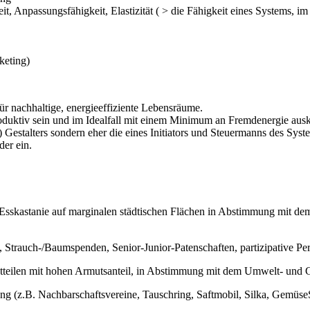
, Anpassungsfähigkeit, Elastizität ( > die Fähigkeit eines Systems, 
keting)
r nachhaltige, energieeffiziente Lebensräume.
produktiv sein und im Idealfall mit einem Minimum an Fremdenergie au
Gestalters sondern eher die eines Initiators und Steuermanns des Syste
der ein.
Esskastanie auf marginalen städtischen Flächen in Abstimmung mit d
, Strauch-/Baumspenden, Senior-Junior-Patenschaften, partizipative 
dtteilen mit hohen Armutsanteil, in Abstimmung mit dem Umwelt- und 
g (z.B. Nachbarschaftsvereine, Tauschring, Saftmobil, Silka, GemüseS