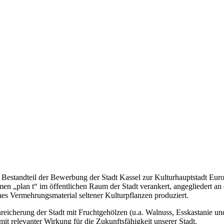
 Bestandteil der Bewerbung der Stadt Kassel zur Kulturhauptstadt Euro
en „plan t“ im öffentlichen Raum der Stadt verankert, angegliedert an d
ches Vermehrungsmaterial seltener Kulturpflanzen produziert.
reicherung der Stadt mit Fruchtgehölzen (u.a. Walnuss, Esskastanie u
it relevanter Wirkung für die Zukunftsfähigkeit unserer Stadt.