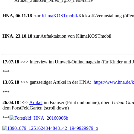
Artikel_Stadtzeit_Nr.90_Jg16_FebMar19
HNA, 06.11.18
zur
KlimaKOSTmobil
-Kick-off-Veranstaltung (öffe
HNA, 23.10.18
zur Auftaktaktion von KlimaKOSTmobil
17.07.18
>>> Interview im Umwelt-Onlinemagazin (für Kinder und 
***
13.05.18
>>> ganzseitiger Artikel in der HNA:
https://www.hna.de/k
***
26.04.18
>>>
Artikel
im Brauser (Print und online), über
Urban Gard
dem ForstFeldGarten (scroll down)
***