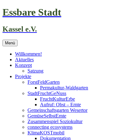
Zum
Essbare Stadt
Inhalt
springen
Kassel e.V.
Menü
Willkommen!
Aktuelles
Konzept
Satzung
Projekte
ForstFeldGarten
Permakultur-Waldgarten
StadtFruchtGeNuss
FruchtKulturErbe
Aufruf: Obst – Ernte
Gemeinschaftsgarten Wesertor
GemüseSelbstErnte
Zusammenspiel Soziokultur
connecting ecosystems
KlimaKOSTmobil
Dokumentation