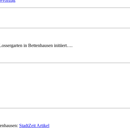
/#vortrag
ossergarten in Bettenhausen initiiert….
ttenhausen:
StadtZeit Artikel