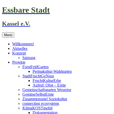
Zum
Essbare Stadt
Inhalt
springen
Kassel e.V.
Menü
Willkommen!
Aktuelles
Konzept
Satzung
Projekte
ForstFeldGarten
Permakultur-Waldgarten
StadtFruchtGeNuss
FruchtKulturErbe
Aufruf: Obst – Ernte
Gemeinschaftsgarten Wesertor
GemüseSelbstErnte
Zusammenspiel Soziokultur
connecting ecosystems
KlimaKOSTmobil
Dokumentation