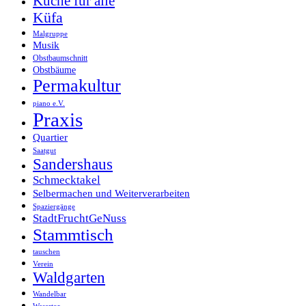
Küche für alle
Küfa
Malgruppe
Musik
Obstbaumschnitt
Obstbäume
Permakultur
piano e.V.
Praxis
Quartier
Saatgut
Sandershaus
Schmecktakel
Selbermachen und Weiterverarbeiten
Spaziergänge
StadtFruchtGeNuss
Stammtisch
tauschen
Verein
Waldgarten
Wandelbar