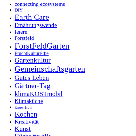
connecting ecosystems
DIY
Earth Care
Ernährungswende
feiern
Forstfeld
ForstFeldGarten
FruchtKulturErbe
Gartenkultur
Gemeinschaftsgarten
Gutes Leben
Gärtner-Tag
klimaKOSTmobil
Klimaküche
Know-How
Kochen
Kreativität
Kunst