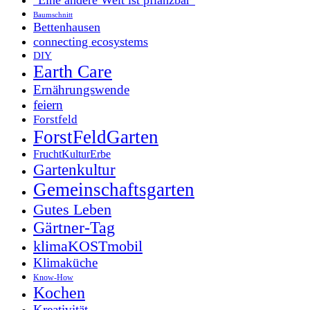
Baumschnitt
Bettenhausen
connecting ecosystems
DIY
Earth Care
Ernährungswende
feiern
Forstfeld
ForstFeldGarten
FruchtKulturErbe
Gartenkultur
Gemeinschaftsgarten
Gutes Leben
Gärtner-Tag
klimaKOSTmobil
Klimaküche
Know-How
Kochen
Kreativität