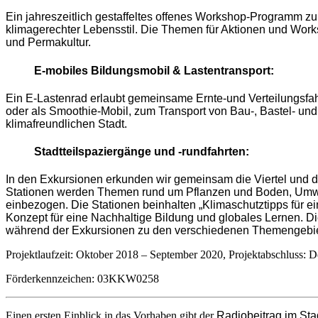
Ein jahreszeitlich gestaffeltes offenes Workshop-Programm z
klimagerechter Lebensstil. Die Themen für Aktionen und Wor
und Permakultur.
E-mobiles Bildungsmobil & Lastentransport
:
Ein E-Lastenrad erlaubt gemeinsame Ernte-und Verteilungsfah
oder als Smoothie-Mobil, zum Transport von Bau-, Bastel- un
klimafreundlichen Stadt.
Stadtteilspaziergänge und -rundfahrten
:
In den Exkursionen erkunden wir gemeinsam die Viertel und 
Stationen werden Themen rund um Pflanzen und Boden, Umwel
einbezogen. Die Stationen beinhalten „Klimaschutztipps für e
Konzept für eine Nachhaltige Bildung und globales Lernen. Die
während der Exkursionen zu den verschiedenen Themengebi
Projektlaufzeit: Oktober 2018 – September 2020, Projektabschluss:
Förderkennzeichen: 03KKW0258
Einen ersten Einblick in das Vorhaben gibt der
Radiobeitrag im Sta