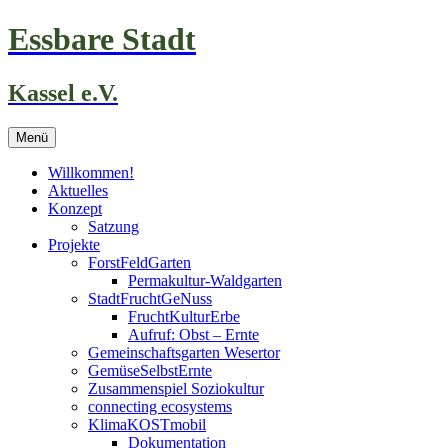
Zum
Essbare Stadt
Inhalt
springen
Kassel e.V.
Menü
Willkommen!
Aktuelles
Konzept
Satzung
Projekte
ForstFeldGarten
Permakultur-Waldgarten
StadtFruchtGeNuss
FruchtKulturErbe
Aufruf: Obst – Ernte
Gemeinschaftsgarten Wesertor
GemüseSelbstErnte
Zusammenspiel Soziokultur
connecting ecosystems
KlimaKOSTmobil
Dokumentation