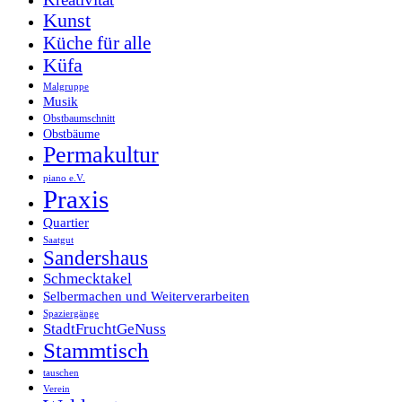
Kunst
Küche für alle
Küfa
Malgruppe
Musik
Obstbaumschnitt
Obstbäume
Permakultur
piano e.V.
Praxis
Quartier
Saatgut
Sandershaus
Schmecktakel
Selbermachen und Weiterverarbeiten
Spaziergänge
StadtFruchtGeNuss
Stammtisch
tauschen
Verein