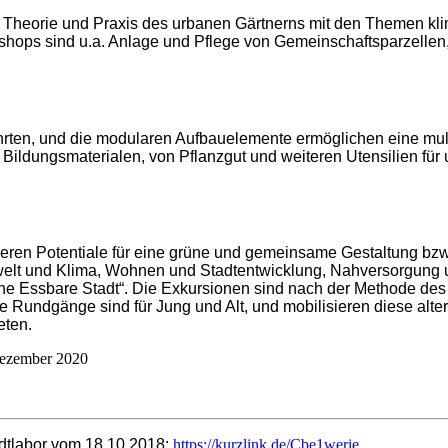
u Theorie und Praxis des urbanen Gärtnerns mit den Themen kl
kshops sind u.a. Anlage und Pflege von Gemeinschaftsparzell
rten, und die modularen Aufbauelemente ermöglichen eine mult
d Bildungsmaterialen, von Pflanzgut und weiteren Utensilien f
deren Potentiale für eine grüne und gemeinsame Gestaltung bz
t und Klima, Wohnen und Stadtentwicklung, Nahversorgung un
ine Essbare Stadt“. Die Exkursionen sind nach der Methode des
 Rundgänge sind für Jung und Alt, und mobilisieren diese alters
eten.
 Dezember 2020
dtlabor vom 18.10.2018:
https://kurzlink.de/Cbe1werie