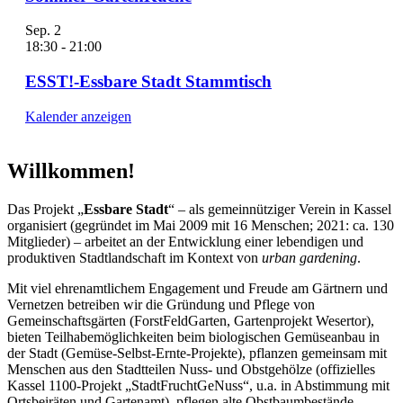
Sep.
2
18:30
-
21:00
ESST!-Essbare Stadt Stammtisch
Kalender anzeigen
Willkommen!
Das Projekt „
Essbare Stadt
“ – als gemeinnütziger Verein in Kassel
organisiert (gegründet im Mai 2009 mit 16 Menschen; 2021: ca. 130
Mitglieder) – arbeitet an der Entwicklung einer lebendigen und
produktiven Stadtlandschaft im Kontext von
urban gardening
.
Mit viel ehrenamtlichem Engagement und Freude am Gärtnern und
Vernetzen betreiben wir die Gründung und Pflege von
Gemeinschaftsgärten (ForstFeldGarten, Gartenprojekt Wesertor),
bieten Teilhabemöglichkeiten beim biologischen Gemüseanbau in
der Stadt (Gemüse-Selbst-Ernte-Projekte), pflanzen gemeinsam mit
Menschen aus den Stadtteilen Nuss- und Obstgehölze (offizielles
Kassel 1100-Projekt „StadtFruchtGeNuss“, u.a. in Abstimmung mit
Ortsbeiräten und Gartenamt), pflegen alte Obstbaumbestände,