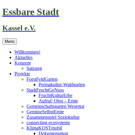
Zum
Essbare Stadt
Inhalt
springen
Kassel e.V.
Menü
Willkommen!
Aktuelles
Konzept
Satzung
Projekte
ForstFeldGarten
Permakultur-Waldgarten
StadtFruchtGeNuss
FruchtKulturErbe
Aufruf: Obst – Ernte
Gemeinschaftsgarten Wesertor
GemüseSelbstErnte
Zusammenspiel Soziokultur
connecting ecosystems
KlimaKOSTmobil
Dokumentation