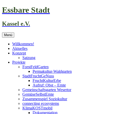
Zum
Essbare Stadt
Inhalt
springen
Kassel e.V.
Menü
Willkommen!
Aktuelles
Konzept
Satzung
Projekte
ForstFeldGarten
Permakultur-Waldgarten
StadtFruchtGeNuss
FruchtKulturErbe
Aufruf: Obst – Ernte
Gemeinschaftsgarten Wesertor
GemüseSelbstErnte
Zusammenspiel Soziokultur
connecting ecosystems
KlimaKOSTmobil
Dokumentation