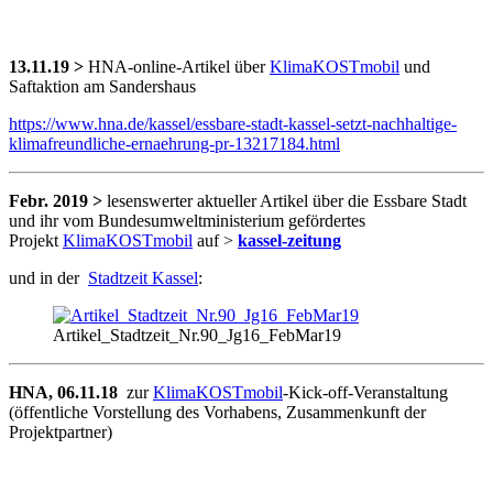
13.11.19 >
HNA-online-Artikel über
KlimaKOSTmobil
und
Saftaktion am Sandershaus
https://www.hna.de/kassel/essbare-stadt-kassel-setzt-nachhaltige-
klimafreundliche-ernaehrung-pr-13217184.html
Febr. 2019 >
lesenswerter aktueller Artikel über die Essbare Stadt
und ihr vom Bundesumweltministerium gefördertes
Projekt
KlimaKOSTmobil
auf >
kassel-zeitung
und in der
Stadtzeit Kassel
:
Artikel_Stadtzeit_Nr.90_Jg16_FebMar19
HNA, 06.11.18
zur
KlimaKOSTmobil
-Kick-off-Veranstaltung
(öffentliche Vorstellung des Vorhabens, Zusammenkunft der
Projektpartner)