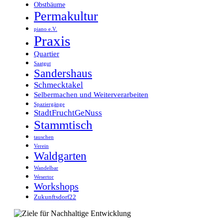
Obstbäume
Permakultur
piano e.V.
Praxis
Quartier
Saatgut
Sandershaus
Schmecktakel
Selbermachen und Weiterverarbeiten
Spaziergänge
StadtFruchtGeNuss
Stammtisch
tauschen
Verein
Waldgarten
Wandelbar
Wesertor
Workshops
Zukunftsdorf22