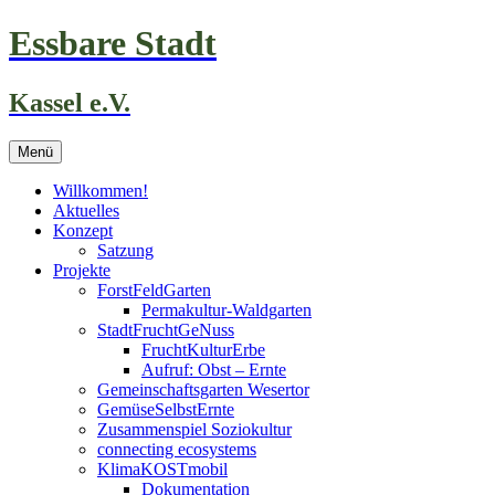
Zum
Essbare Stadt
Inhalt
springen
Kassel e.V.
Menü
Willkommen!
Aktuelles
Konzept
Satzung
Projekte
ForstFeldGarten
Permakultur-Waldgarten
StadtFruchtGeNuss
FruchtKulturErbe
Aufruf: Obst – Ernte
Gemeinschaftsgarten Wesertor
GemüseSelbstErnte
Zusammenspiel Soziokultur
connecting ecosystems
KlimaKOSTmobil
Dokumentation