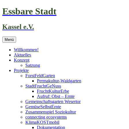
Zum
Essbare Stadt
Inhalt
springen
Kassel e.V.
Menü
Willkommen!
Aktuelles
Konzept
Satzung
Projekte
ForstFeldGarten
Permakultur-Waldgarten
StadtFruchtGeNuss
FruchtKulturErbe
Aufruf: Obst – Ernte
Gemeinschaftsgarten Wesertor
GemüseSelbstErnte
Zusammenspiel Soziokultur
connecting ecosystems
KlimaKOSTmobil
Dokumentation