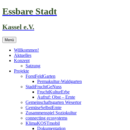
Zum
Essbare Stadt
Inhalt
springen
Kassel e.V.
Menü
Willkommen!
Aktuelles
Konzept
Satzung
Projekte
ForstFeldGarten
Permakultur-Waldgarten
StadtFruchtGeNuss
FruchtKulturErbe
Aufruf: Obst – Ernte
Gemeinschaftsgarten Wesertor
GemüseSelbstErnte
Zusammenspiel Soziokultur
connecting ecosystems
KlimaKOSTmobil
Dokumentation