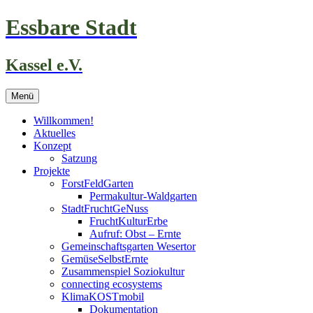
Zum
Essbare Stadt
Inhalt
springen
Kassel e.V.
Menü
Willkommen!
Aktuelles
Konzept
Satzung
Projekte
ForstFeldGarten
Permakultur-Waldgarten
StadtFruchtGeNuss
FruchtKulturErbe
Aufruf: Obst – Ernte
Gemeinschaftsgarten Wesertor
GemüseSelbstErnte
Zusammenspiel Soziokultur
connecting ecosystems
KlimaKOSTmobil
Dokumentation