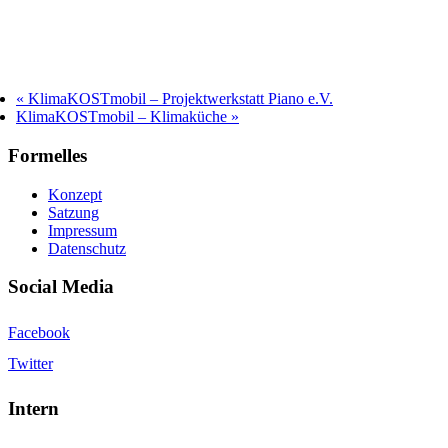
«
KlimaKOSTmobil – Projektwerkstatt Piano e.V.
KlimaKOSTmobil – Klimaküche
»
Formelles
Konzept
Satzung
Impressum
Datenschutz
Social Media
Facebook
Twitter
Intern