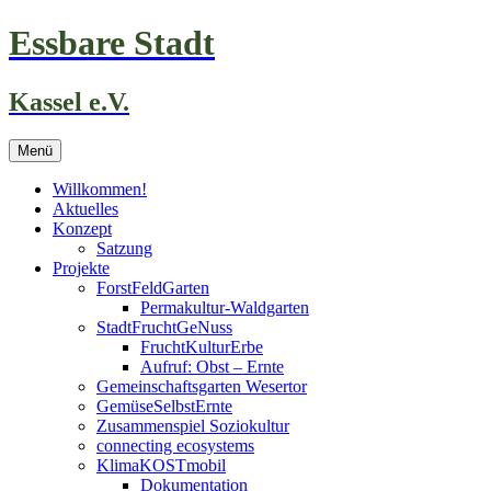
Zum
Essbare Stadt
Inhalt
springen
Kassel e.V.
Menü
Willkommen!
Aktuelles
Konzept
Satzung
Projekte
ForstFeldGarten
Permakultur-Waldgarten
StadtFruchtGeNuss
FruchtKulturErbe
Aufruf: Obst – Ernte
Gemeinschaftsgarten Wesertor
GemüseSelbstErnte
Zusammenspiel Soziokultur
connecting ecosystems
KlimaKOSTmobil
Dokumentation