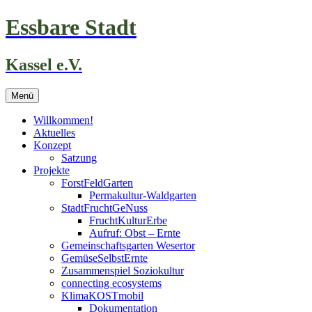
Zum
Essbare Stadt
Inhalt
springen
Kassel e.V.
Menü
Willkommen!
Aktuelles
Konzept
Satzung
Projekte
ForstFeldGarten
Permakultur-Waldgarten
StadtFruchtGeNuss
FruchtKulturErbe
Aufruf: Obst – Ernte
Gemeinschaftsgarten Wesertor
GemüseSelbstErnte
Zusammenspiel Soziokultur
connecting ecosystems
KlimaKOSTmobil
Dokumentation