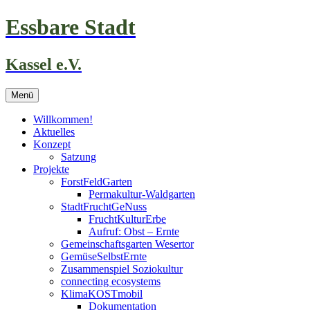
Zum
Essbare Stadt
Inhalt
springen
Kassel e.V.
Menü
Willkommen!
Aktuelles
Konzept
Satzung
Projekte
ForstFeldGarten
Permakultur-Waldgarten
StadtFruchtGeNuss
FruchtKulturErbe
Aufruf: Obst – Ernte
Gemeinschaftsgarten Wesertor
GemüseSelbstErnte
Zusammenspiel Soziokultur
connecting ecosystems
KlimaKOSTmobil
Dokumentation