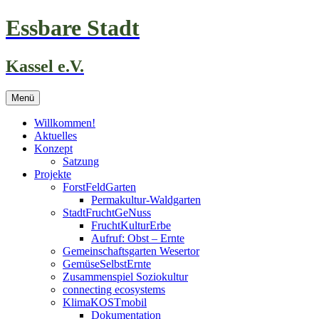
Zum
Essbare Stadt
Inhalt
springen
Kassel e.V.
Menü
Willkommen!
Aktuelles
Konzept
Satzung
Projekte
ForstFeldGarten
Permakultur-Waldgarten
StadtFruchtGeNuss
FruchtKulturErbe
Aufruf: Obst – Ernte
Gemeinschaftsgarten Wesertor
GemüseSelbstErnte
Zusammenspiel Soziokultur
connecting ecosystems
KlimaKOSTmobil
Dokumentation