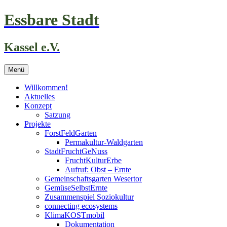
Zum
Essbare Stadt
Inhalt
springen
Kassel e.V.
Menü
Willkommen!
Aktuelles
Konzept
Satzung
Projekte
ForstFeldGarten
Permakultur-Waldgarten
StadtFruchtGeNuss
FruchtKulturErbe
Aufruf: Obst – Ernte
Gemeinschaftsgarten Wesertor
GemüseSelbstErnte
Zusammenspiel Soziokultur
connecting ecosystems
KlimaKOSTmobil
Dokumentation