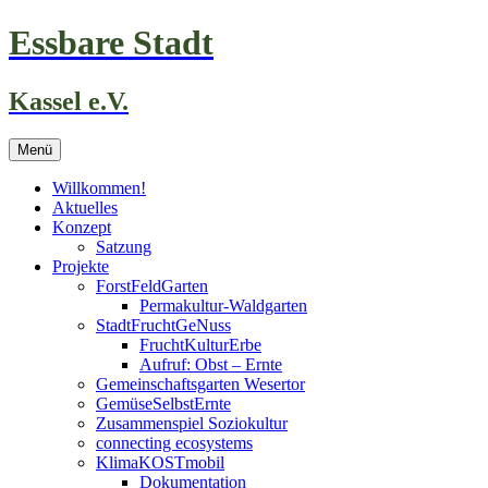
Zum
Essbare Stadt
Inhalt
springen
Kassel e.V.
Menü
Willkommen!
Aktuelles
Konzept
Satzung
Projekte
ForstFeldGarten
Permakultur-Waldgarten
StadtFruchtGeNuss
FruchtKulturErbe
Aufruf: Obst – Ernte
Gemeinschaftsgarten Wesertor
GemüseSelbstErnte
Zusammenspiel Soziokultur
connecting ecosystems
KlimaKOSTmobil
Dokumentation