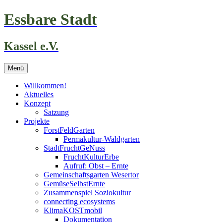
Zum
Essbare Stadt
Inhalt
springen
Kassel e.V.
Menü
Willkommen!
Aktuelles
Konzept
Satzung
Projekte
ForstFeldGarten
Permakultur-Waldgarten
StadtFruchtGeNuss
FruchtKulturErbe
Aufruf: Obst – Ernte
Gemeinschaftsgarten Wesertor
GemüseSelbstErnte
Zusammenspiel Soziokultur
connecting ecosystems
KlimaKOSTmobil
Dokumentation