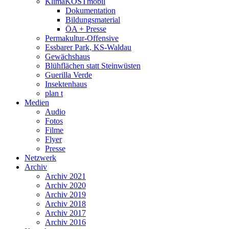
KlimaKOSTmobil
Dokumentation
Bildungsmaterial
ÖA + Presse
Permakultur-Offensive
Essbarer Park, KS-Waldau
Gewächshaus
Blühflächen statt Steinwüsten
Guerilla Verde
Insektenhaus
plan t
Medien
Audio
Fotos
Filme
Flyer
Presse
Netzwerk
Archiv
Archiv 2021
Archiv 2020
Archiv 2019
Archiv 2018
Archiv 2017
Archiv 2016