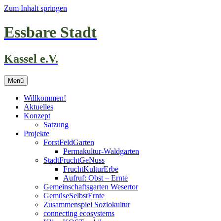
Zum Inhalt springen
Essbare Stadt
Kassel e.V.
Menü
Willkommen!
Aktuelles
Konzept
Satzung
Projekte
ForstFeldGarten
Permakultur-Waldgarten
StadtFruchtGeNuss
FruchtKulturErbe
Aufruf: Obst – Ernte
Gemeinschaftsgarten Wesertor
GemüseSelbstErnte
Zusammenspiel Soziokultur
connecting ecosystems