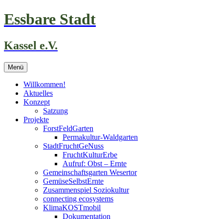
Zum
Essbare Stadt
Inhalt
springen
Kassel e.V.
Menü
Willkommen!
Aktuelles
Konzept
Satzung
Projekte
ForstFeldGarten
Permakultur-Waldgarten
StadtFruchtGeNuss
FruchtKulturErbe
Aufruf: Obst – Ernte
Gemeinschaftsgarten Wesertor
GemüseSelbstErnte
Zusammenspiel Soziokultur
connecting ecosystems
KlimaKOSTmobil
Dokumentation