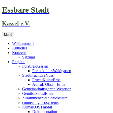
Zum
Essbare Stadt
Inhalt
springen
Kassel e.V.
Menü
Willkommen!
Aktuelles
Konzept
Satzung
Projekte
ForstFeldGarten
Permakultur-Waldgarten
StadtFruchtGeNuss
FruchtKulturErbe
Aufruf: Obst – Ernte
Gemeinschaftsgarten Wesertor
GemüseSelbstErnte
Zusammenspiel Soziokultur
connecting ecosystems
KlimaKOSTmobil
Dokumentation