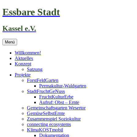
Zum
Essbare Stadt
Inhalt
springen
Kassel e.V.
Menü
Willkommen!
Aktuelles
Konzept
Satzung
Projekte
ForstFeldGarten
Permakultur-Waldgarten
StadtFruchtGeNuss
FruchtKulturErbe
Aufruf: Obst – Ernte
Gemeinschaftsgarten Wesertor
GemüseSelbstErnte
Zusammenspiel Soziokultur
connecting ecosystems
KlimaKOSTmobil
Dokumentation