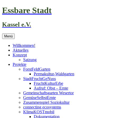
Zum
Essbare Stadt
Inhalt
springen
Kassel e.V.
Menü
Willkommen!
Aktuelles
Konzept
Satzung
Projekte
ForstFeldGarten
Permakultur-Waldgarten
StadtFruchtGeNuss
FruchtKulturErbe
Aufruf: Obst – Ernte
Gemeinschaftsgarten Wesertor
GemüseSelbstErnte
Zusammenspiel Soziokultur
connecting ecosystems
KlimaKOSTmobil
Dokumentation