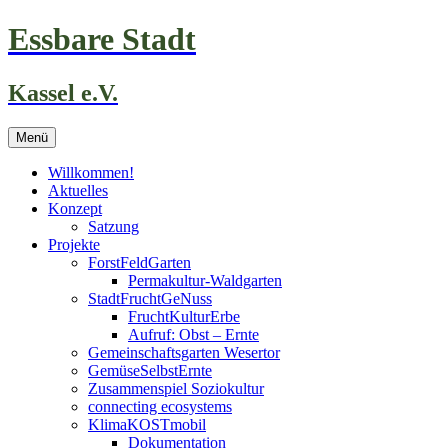
Zum
Essbare Stadt
Inhalt
springen
Kassel e.V.
Menü
Willkommen!
Aktuelles
Konzept
Satzung
Projekte
ForstFeldGarten
Permakultur-Waldgarten
StadtFruchtGeNuss
FruchtKulturErbe
Aufruf: Obst – Ernte
Gemeinschaftsgarten Wesertor
GemüseSelbstErnte
Zusammenspiel Soziokultur
connecting ecosystems
KlimaKOSTmobil
Dokumentation