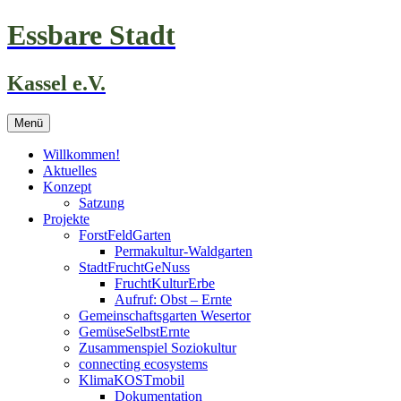
Zum
Essbare Stadt
Inhalt
springen
Kassel e.V.
Menü
Willkommen!
Aktuelles
Konzept
Satzung
Projekte
ForstFeldGarten
Permakultur-Waldgarten
StadtFruchtGeNuss
FruchtKulturErbe
Aufruf: Obst – Ernte
Gemeinschaftsgarten Wesertor
GemüseSelbstErnte
Zusammenspiel Soziokultur
connecting ecosystems
KlimaKOSTmobil
Dokumentation