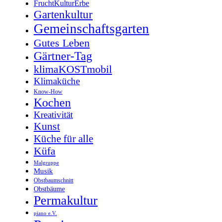
FruchtKulturErbe
Gartenkultur
Gemeinschaftsgarten
Gutes Leben
Gärtner-Tag
klimaKOSTmobil
Klimaküche
Know-How
Kochen
Kreativität
Kunst
Küche für alle
Küfa
Malgruppe
Musik
Obstbaumschnitt
Obstbäume
Permakultur
piano e.V.