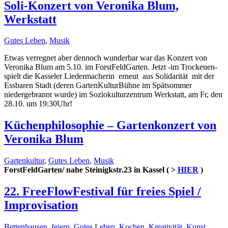
Soli-Konzert von Veronika Blum,
Werkstatt
Gutes Leben
,
Musik
Etwas verregnet aber dennoch wunderbar war das Konzert von
Veronika Blum am 5.10. im ForstFeldGarten. Jetzt -im Trockenen-
spielt die Kasseler Liedermacherin erneut aus Solidarität mit der
Essbaren Stadt (deren GartenKulturBühne im Spätsommer
niedergebrannt wurde) im Soziokulturzentrum Werkstatt, am Fr, den
28.10. um 19:30Uhr!
Küchenphilosophie – Gartenkonzert von
Veronika Blum
Gartenkultur
,
Gutes Leben
,
Musik
ForstFeldGarten/ nahe Steinigkstr.23 in Kassel ( >
HIER
)
22. FreeFlowFestival für freies Spiel /
Improvisation
Bettenhausen
,
feiern
,
Gutes Leben
,
Kochen
,
Kreativität
,
Kunst
,