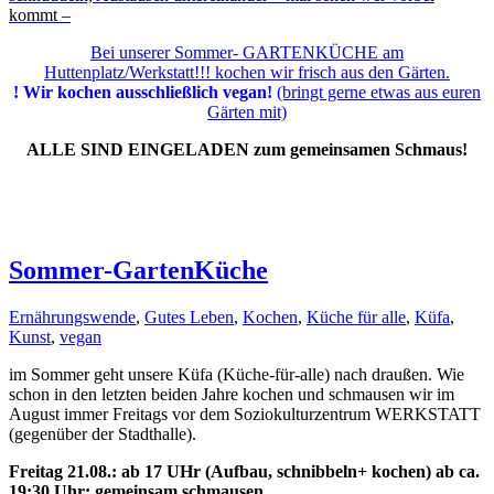
kommt –
Bei unserer Sommer- GARTENKÜCHE am
Huttenplatz/Werkstatt!!! kochen wir frisch aus den Gärten.
! Wir kochen ausschließlich vegan!
(bringt gerne etwas aus euren
Gärten mit)
ALLE SIND EINGELADEN zum gemeinsamen Schmaus!
Sommer-GartenKüche
Ernährungswende
,
Gutes Leben
,
Kochen
,
Küche für alle
,
Küfa
,
Kunst
,
vegan
im Sommer geht unsere Küfa (Küche-für-alle) nach draußen. Wie
schon in den letzten beiden Jahre kochen und schmausen wir im
August immer Freitags vor dem Soziokulturzentrum WERKSTATT
(gegenüber der Stadthalle).
Freitag 21.08.: ab 17 UHr (Aufbau, schnibbeln+ kochen) ab ca.
19:30 Uhr: gemeinsam schmausen