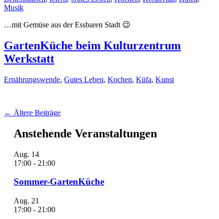
Musik
…mit Gemüse aus der Essbaren Stadt 😉
GartenKüche beim Kulturzentrum
Werkstatt
Ernährungswende
,
Gutes Leben
,
Kochen
,
Küfa
,
Kunst
Beitragsnavigation
←
Ältere Beiträge
Anstehende Veranstaltungen
Aug.
14
17:00
-
21:00
Sommer-GartenKüche
Aug.
21
17:00
-
21:00