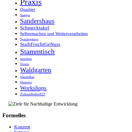
Praxis
Quartier
Saatgut
Sandershaus
Schmecktakel
Selbermachen und Weiterverarbeiten
Spaziergänge
StadtFruchtGeNuss
Stammtisch
tauschen
Verein
Waldgarten
Wandelbar
Wesertor
Workshops
Zukunftsdorf22
Formelles
Konzept