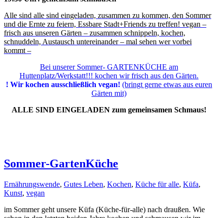
Alle sind alle sind eingeladen, zusammen zu kommen, den Sommer
und die Ernte zu feiern, Essbare Stadt+Friends zu treffen! vegan –
frisch aus unseren Gärten – zusammen schnippeln, kochen,
schnuddeln, Austausch untereinander – mal sehen wer vorbei
kommt –
Bei unserer Sommer- GARTENKÜCHE am
Huttenplatz/Werkstatt!!! kochen wir frisch aus den Gärten.
! Wir kochen ausschließlich vegan!
(bringt gerne etwas aus euren
Gärten mit)
ALLE SIND EINGELADEN zum gemeinsamen Schmaus!
Sommer-GartenKüche
Ernährungswende
,
Gutes Leben
,
Kochen
,
Küche für alle
,
Küfa
,
Kunst
,
vegan
im Sommer geht unsere Küfa (Küche-für-alle) nach draußen. Wie