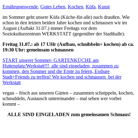
Ernährungswende
,
Gutes Leben
,
Kochen
,
Küfa
,
Kunst
im Sommer geht unsere Küfa (Küche-für-alle) nach draußen. Wie
schon in den letzten beiden Jahre kochen und schmausen wir im
August (Auftakt 31.07.) immer Freitags vor dem
Soziokulturzentrum WERKSTATT (gegenüber der Stadthalle).
Freitag 31.07.: ab 17 UHr (Aufbau, schnibbeln+ kochen) ab ca.
19:30 Uhr: gemeinsam schmausen
START unserer Sommer- GARTENKÜCHE am
Huttenplatz/Werkstatt!!! alle sind eingeladen, zusammen zu
kommen, den Sommer und die Ernte zu feiern, Essbare
Stadt+Friends zu treffen! Wir kochen und schmausen bei der
Werkstatt
vegan – frisch aus unseren Gärten – zusammen schnippeln, kochen,
schnuddeln, Austausch untereinander – mal sehen wer vorbei
kommt –
ALLE SIND EINGELADEN zum gemeinsamen Schmaus!