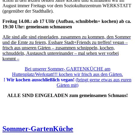
schon in den letzten beiden Jahre kochen und schmausen wir im
August immer Freitags vor dem Soziokulturzentrum WERKSTATT
(gegenüber der Stadthalle).
Freitag 14.08.: ab 17 UHr (Aufbau, schnibbeln+ kochen) ab ca.
19:30 Uhr: gemeinsam schmausen
Alle sind alle sind eingeladen, zusammen zu kommen, den Sommer
und die Ernte zu feiern, Essbare Stadt+Friends zu treffen! vegan –
frisch aus unseren Gärten – zusammen schnippeln, kochen,
schnuddeln, Austausch untereinander – mal sehen wer vorbei
kommt –
Bei unserer Sommer- GARTENKÜCHE am
Huttenplatz/Werkstatt!!! kochen wir frisch aus den Gärten.
! Wir kochen ausschließlich vegan!
(bringt gerne etwas aus euren
Gärten mit)
ALLE SIND EINGELADEN zum gemeinsamen Schmaus!
Sommer-GartenKüche