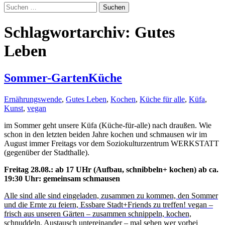
Suchen
nach:
Schlagwortarchiv: Gutes
Leben
Sommer-GartenKüche
Ernährungswende
,
Gutes Leben
,
Kochen
,
Küche für alle
,
Küfa
,
Kunst
,
vegan
im Sommer geht unsere Küfa (Küche-für-alle) nach draußen. Wie
schon in den letzten beiden Jahre kochen und schmausen wir im
August immer Freitags vor dem Soziokulturzentrum WERKSTATT
(gegenüber der Stadthalle).
Freitag 28.08.: ab 17 UHr (Aufbau, schnibbeln+ kochen) ab ca.
19:30 Uhr: gemeinsam schmausen
Alle sind alle sind eingeladen, zusammen zu kommen, den Sommer
und die Ernte zu feiern, Essbare Stadt+Friends zu treffen! vegan –
frisch aus unseren Gärten – zusammen schnippeln, kochen,
schnuddeln, Austausch untereinander – mal sehen wer vorbei