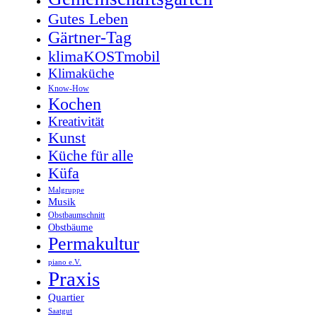
Gutes Leben
Gärtner-Tag
klimaKOSTmobil
Klimaküche
Know-How
Kochen
Kreativität
Kunst
Küche für alle
Küfa
Malgruppe
Musik
Obstbaumschnitt
Obstbäume
Permakultur
piano e.V.
Praxis
Quartier
Saatgut