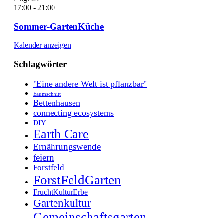
17:00
-
21:00
Sommer-GartenKüche
Kalender anzeigen
Schlagwörter
"Eine andere Welt ist pflanzbar"
Baumschnitt
Bettenhausen
connecting ecosystems
DIY
Earth Care
Ernährungswende
feiern
Forstfeld
ForstFeldGarten
FruchtKulturErbe
Gartenkultur
Gemeinschaftsgarten