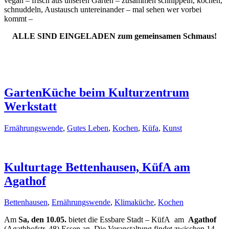
vegan – frisch aus unseren Gärten – zusammen schnippeln, kochen,
schnuddeln, Austausch untereinander – mal sehen wer vorbei
kommt –
ALLE SIND EINGELADEN zum gemeinsamen Schmaus!
GartenKüche beim Kulturzentrum
Werkstatt
Ernährungswende
,
Gutes Leben
,
Kochen
,
Küfa
,
Kunst
Kulturtage Bettenhausen, KüfA am
Agathof
Bettenhausen
,
Ernährungswende
,
Klimaküche
,
Kochen
Am
Sa, den 10.05.
bietet die Essbare Stadt – KüfA am
Agathof
(Agathhofstr. 48) Essen an. Die Veranstaltung findet zwischen 14