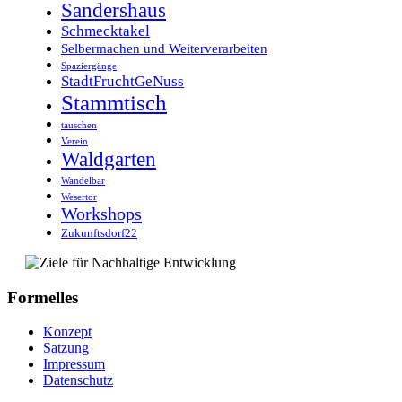
Sandershaus
Schmecktakel
Selbermachen und Weiterverarbeiten
Spaziergänge
StadtFruchtGeNuss
Stammtisch
tauschen
Verein
Waldgarten
Wandelbar
Wesertor
Workshops
Zukunftsdorf22
Formelles
Konzept
Satzung
Impressum
Datenschutz