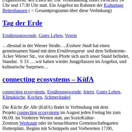
Uhr und 17:30 Uhr statt. Ein Angebot im Rahmen der
Kulturtage
Bettenhausen
( < Gesamtprogramm über diese Verlinkung)
Tag der Erde
Ernährungswende
,
Gutes Leben
,
Verein
…diesmal in der Wiener Straße….
Essbare Stadt
hat einen
gemeinsamen Stand mit dem
Ernährungsrat
und dem Selbsternte-
Acker Wiener Str., vor dessen Pforte sich auch unser Stand befindet,
Standnr. S 33 ….wir haben wieder Jungpflanzen im Angebot, und
kulinarische Surprisen…
connecting ecosystems – KüfA
connecting ecosystems
,
Ernährungswende
,
feiern
,
Gutes Leben
,
Klimaküche
,
Kochen
,
Schmecktakel
Die
Küche für Alle
(KüfA) findet in Verbindung mit dem
Projekt
connecting ecosystems
im August jeden Freitag bis zum
06.09. im Vorderen Westen statt, am SozioKultur-
Zentrum
Werkstatt
oder im benachbarten Gemeinschaftsgarten
Huttenplatz. Beginn mit Schnippeln und Vorbereiten 17:00,