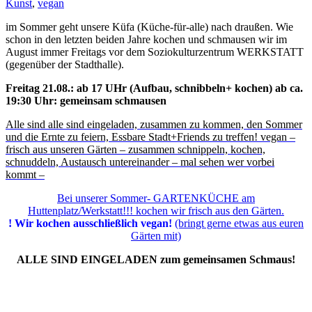
Kunst
,
vegan
im Sommer geht unsere Küfa (Küche-für-alle) nach draußen. Wie
schon in den letzten beiden Jahre kochen und schmausen wir im
August immer Freitags vor dem Soziokulturzentrum WERKSTATT
(gegenüber der Stadthalle).
Freitag 21.08.: ab 17 UHr (Aufbau, schnibbeln+ kochen) ab ca.
19:30 Uhr: gemeinsam schmausen
Alle sind alle sind eingeladen, zusammen zu kommen, den Sommer
und die Ernte zu feiern, Essbare Stadt+Friends zu treffen! vegan –
frisch aus unseren Gärten – zusammen schnippeln, kochen,
schnuddeln, Austausch untereinander – mal sehen wer vorbei
kommt –
Bei unserer Sommer- GARTENKÜCHE am
Huttenplatz/Werkstatt!!! kochen wir frisch aus den Gärten.
! Wir kochen ausschließlich vegan!
(bringt gerne etwas aus euren
Gärten mit)
ALLE SIND EINGELADEN zum gemeinsamen Schmaus!