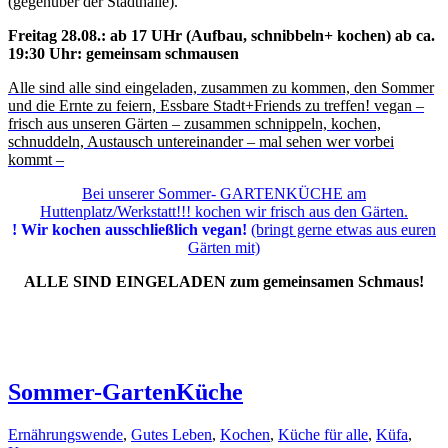
(gegenüber der Stadthalle).
Freitag 28.08.: ab 17 UHr (Aufbau, schnibbeln+ kochen) ab ca.
19:30 Uhr: gemeinsam schmausen
Alle sind alle sind eingeladen, zusammen zu kommen, den Sommer
und die Ernte zu feiern, Essbare Stadt+Friends zu treffen! vegan –
frisch aus unseren Gärten – zusammen schnippeln, kochen,
schnuddeln, Austausch untereinander – mal sehen wer vorbei
kommt –
Bei unserer Sommer- GARTENKÜCHE am
Huttenplatz/Werkstatt!!! kochen wir frisch aus den Gärten.
! Wir kochen ausschließlich vegan!
(bringt gerne etwas aus euren
Gärten mit)
ALLE SIND EINGELADEN zum gemeinsamen Schmaus!
Sommer-GartenKüche
Ernährungswende
,
Gutes Leben
,
Kochen
,
Küche für alle
,
Küfa
,