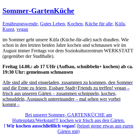
Sommer-GartenKüche
Ernährungswende
,
Gutes Leben
,
Kochen
,
Küche für alle
,
Küfa
,
Kunst
,
vegan
im Sommer geht unsere Küfa (Küche-für-alle) nach draußen. Wie
schon in den letzten beiden Jahre kochen und schmausen wir im
August immer Freitags vor dem Soziokulturzentrum WERKSTATT
(gegenüber der Stadthalle).
Freitag 14.08.: ab 17 UHr (Aufbau, schnibbeln+ kochen) ab ca.
19:30 Uhr: gemeinsam schmausen
Alle sind alle sind eingeladen, zusammen zu kommen, den Sommer
und die Ernte zu feiern, Essbare Stadt+Friends zu treffen! vegan –
frisch aus unseren Gärten – zusammen schnippeln, kochen,
schnuddeln, Austausch untereinander – mal sehen wer vorbei
kommt –
Bei unserer Sommer- GARTENKÜCHE am
Huttenplatz/Werkstatt!!! kochen wir frisch aus den Gärten.
! Wir kochen ausschließlich vegan!
(bringt gerne etwas aus euren
Gärten mit)