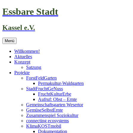
Zum
Essbare Stadt
Inhalt
springen
Kassel e.V.
Menü
Willkommen!
Aktuelles
Konzept
Satzung
Projekte
ForstFeldGarten
Permakultur-Waldgarten
StadtFruchtGeNuss
FruchtKulturErbe
Aufruf: Obst – Ernte
Gemeinschaftsgarten Wesertor
GemüseSelbstErnte
Zusammenspiel Soziokultur
connecting ecosystems
KlimaKOSTmobil
Dokumentation