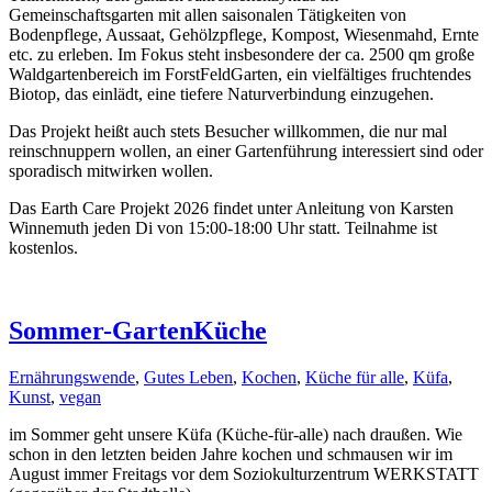
Gemeinschaftsgarten mit allen saisonalen Tätigkeiten von
Bodenpflege, Aussaat, Gehölzpflege, Kompost, Wiesenmahd, Ernte
etc. zu erleben. Im Fokus steht insbesondere der ca. 2500 qm große
Waldgartenbereich im ForstFeldGarten, ein vielfältiges fruchtendes
Biotop, das einlädt, eine tiefere Naturverbindung einzugehen.
Das Projekt heißt auch stets Besucher willkommen, die nur mal
reinschnuppern wollen, an einer Gartenführung interessiert sind oder
sporadisch mitwirken wollen.
Das Earth Care Projekt 2026 findet unter Anleitung von Karsten
Winnemuth jeden Di von 15:00-18:00 Uhr statt. Teilnahme ist
kostenlos.
Sommer-GartenKüche
Ernährungswende
,
Gutes Leben
,
Kochen
,
Küche für alle
,
Küfa
,
Kunst
,
vegan
im Sommer geht unsere Küfa (Küche-für-alle) nach draußen. Wie
schon in den letzten beiden Jahre kochen und schmausen wir im
August immer Freitags vor dem Soziokulturzentrum WERKSTATT