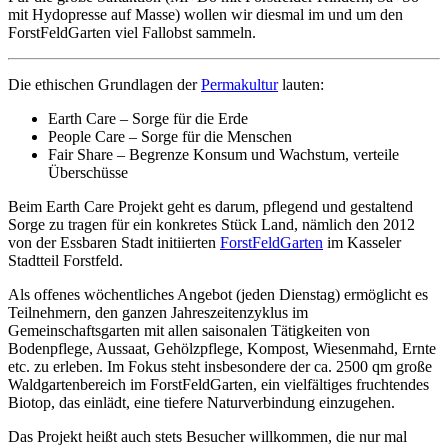
mit Hydopresse auf Masse) wollen wir diesmal im und um den
ForstFeldGarten viel Fallobst sammeln.
Die ethischen Grundlagen der
Permakultur
lauten:
Earth Care – Sorge für die Erde
People Care – Sorge für die Menschen
Fair Share – Begrenze Konsum und Wachstum, verteile
Überschüsse
Beim Earth Care Projekt geht es darum, pflegend und gestaltend
Sorge zu tragen für ein konkretes Stück Land, nämlich den 2012
von der Essbaren Stadt initiierten
ForstFeldGarten
im Kasseler
Stadtteil Forstfeld.
Als offenes wöchentliches Angebot (jeden Dienstag) ermöglicht es
Teilnehmern, den ganzen Jahreszeitenzyklus im
Gemeinschaftsgarten mit allen saisonalen Tätigkeiten von
Bodenpflege, Aussaat, Gehölzpflege, Kompost, Wiesenmahd, Ernte
etc. zu erleben. Im Fokus steht insbesondere der ca. 2500 qm große
Waldgartenbereich im ForstFeldGarten, ein vielfältiges fruchtendes
Biotop, das einlädt, eine tiefere Naturverbindung einzugehen.
Das Projekt heißt auch stets Besucher willkommen, die nur mal