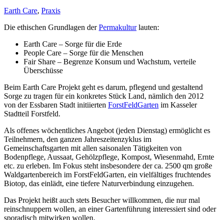
Earth Care
,
Praxis
Die ethischen Grundlagen der
Permakultur
lauten:
Earth Care – Sorge für die Erde
People Care – Sorge für die Menschen
Fair Share – Begrenze Konsum und Wachstum, verteile
Überschüsse
Beim Earth Care Projekt geht es darum, pflegend und gestaltend
Sorge zu tragen für ein konkretes Stück Land, nämlich den 2012
von der Essbaren Stadt initiierten
ForstFeldGarten
im Kasseler
Stadtteil Forstfeld.
Als offenes wöchentliches Angebot (jeden Dienstag) ermöglicht es
Teilnehmern, den ganzen Jahreszeitenzyklus im
Gemeinschaftsgarten mit allen saisonalen Tätigkeiten von
Bodenpflege, Aussaat, Gehölzpflege, Kompost, Wiesenmahd, Ernte
etc. zu erleben. Im Fokus steht insbesondere der ca. 2500 qm große
Waldgartenbereich im ForstFeldGarten, ein vielfältiges fruchtendes
Biotop, das einlädt, eine tiefere Naturverbindung einzugehen.
Das Projekt heißt auch stets Besucher willkommen, die nur mal
reinschnuppern wollen, an einer Gartenführung interessiert sind oder
sporadisch mitwirken wollen.