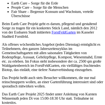
Earth Care – Sorge für die Erde
People Care – Sorge für die Menschen
Fair Share – Begrenze Konsum und Wachstum, verteile
Überschüsse
Beim Earth Care Projekt geht es darum, pflegend und gestaltend
Sorge zu tragen für ein konkretes Stück Land, nämlich den 2012
von der Essbaren Stadt initiierten
ForstFeldGarten
im Kasseler
Stadtteil Forstfeld.
Als offenes wöchentliches Angebot (jeden Dienstag) ermöglicht es
Teilnehmern, den ganzen Jahreszeitenzyklus im
Gemeinschaftsgarten mit allen saisonalen Tätigkeiten von
Bodenpflege, Aussaat, Gehölzpflege, Kompost, Wiesenmahd, Ernte
etc. zu erleben. Im Fokus steht insbesondere der ca. 2500 qm große
Waldgartenbereich im ForstFeldGarten, ein vielfältiges fruchtendes
Biotop, das einlädt, eine tiefere Naturverbindung einzugehen.
Das Projekt heißt auch stets Besucher willkommen, die nur mal
reinschnuppern wollen, an einer Gartenführung interessiert sind oder
sporadisch mitwirken wollen.
Das Earth Care Projekt 2025 findet unter Anleitung von Karsten
Winnemuth jeden Di von 15:00-18:30 Uhr statt. Teilnahme ist
kostenlos.