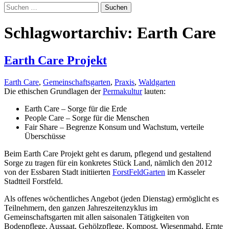
Suchen
nach:
Schlagwortarchiv: Earth Care
Earth Care Projekt
Earth Care
,
Gemeinschaftsgarten
,
Praxis
,
Waldgarten
Die ethischen Grundlagen der
Permakultur
lauten:
Earth Care – Sorge für die Erde
People Care – Sorge für die Menschen
Fair Share – Begrenze Konsum und Wachstum, verteile
Überschüsse
Beim Earth Care Projekt geht es darum, pflegend und gestaltend
Sorge zu tragen für ein konkretes Stück Land, nämlich den 2012
von der Essbaren Stadt initiierten
ForstFeldGarten
im Kasseler
Stadtteil Forstfeld.
Als offenes wöchentliches Angebot (jeden Dienstag) ermöglicht es
Teilnehmern, den ganzen Jahreszeitenzyklus im
Gemeinschaftsgarten mit allen saisonalen Tätigkeiten von
Bodenpflege, Aussaat, Gehölzpflege, Kompost, Wiesenmahd, Ernte