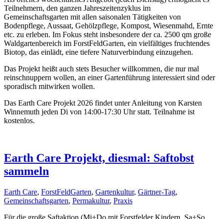
Teilnehmern, den ganzen Jahreszeitenzyklus im
Gemeinschaftsgarten mit allen saisonalen Tätigkeiten von
Bodenpflege, Aussaat, Gehölzpflege, Kompost, Wiesenmahd, Ernte
etc. zu erleben. Im Fokus steht insbesondere der ca. 2500 qm große
Waldgartenbereich im ForstFeldGarten, ein vielfältiges fruchtendes
Biotop, das einlädt, eine tiefere Naturverbindung einzugehen.
Das Projekt heißt auch stets Besucher willkommen, die nur mal
reinschnuppern wollen, an einer Gartenführung interessiert sind oder
sporadisch mitwirken wollen.
Das Earth Care Projekt 2026 findet unter Anleitung von Karsten
Winnemuth jeden Di von 14:00-17:30 Uhr statt. Teilnahme ist
kostenlos.
Earth Care Projekt, diesmal: Saftobst
sammeln
Earth Care
,
ForstFeldGarten
,
Gartenkultur
,
Gärtner-Tag
,
Gemeinschaftsgarten
,
Permakultur
,
Praxis
Für die große Saftaktion (Mi+Do mit Forstfelder Kindern, Sa+So