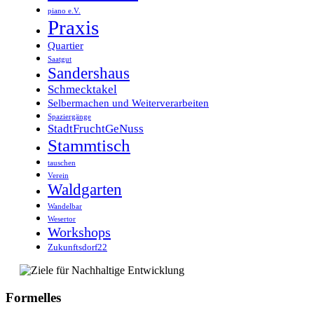
piano e.V.
Praxis
Quartier
Saatgut
Sandershaus
Schmecktakel
Selbermachen und Weiterverarbeiten
Spaziergänge
StadtFruchtGeNuss
Stammtisch
tauschen
Verein
Waldgarten
Wandelbar
Wesertor
Workshops
Zukunftsdorf22
Formelles