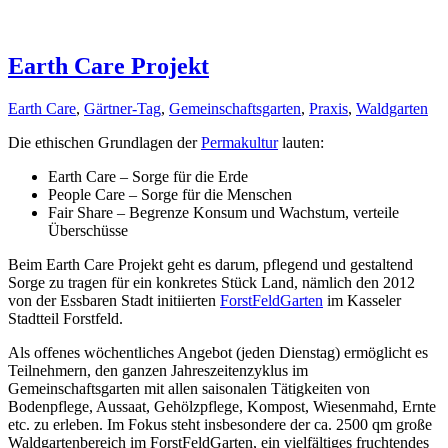
Earth Care Projekt
Earth Care
,
Gärtner-Tag
,
Gemeinschaftsgarten
,
Praxis
,
Waldgarten
Die ethischen Grundlagen der
Permakultur
lauten:
Earth Care – Sorge für die Erde
People Care – Sorge für die Menschen
Fair Share – Begrenze Konsum und Wachstum, verteile
Überschüsse
Beim Earth Care Projekt geht es darum, pflegend und gestaltend
Sorge zu tragen für ein konkretes Stück Land, nämlich den 2012
von der Essbaren Stadt initiierten
ForstFeldGarten
im Kasseler
Stadtteil Forstfeld.
Als offenes wöchentliches Angebot (jeden Dienstag) ermöglicht es
Teilnehmern, den ganzen Jahreszeitenzyklus im
Gemeinschaftsgarten mit allen saisonalen Tätigkeiten von
Bodenpflege, Aussaat, Gehölzpflege, Kompost, Wiesenmahd, Ernte
etc. zu erleben. Im Fokus steht insbesondere der ca. 2500 qm große
Waldgartenbereich im ForstFeldGarten, ein vielfältiges fruchtendes