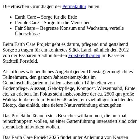
Die ethischen Grundlagen der
Permakultur
lauten:
Earth Care – Sorge für die Erde
People Care – Sorge für die Menschen
Fair Share – Begrenze Konsum und Wachstum, verteile
Überschüsse
Beim Earth Care Projekt geht es darum, pflegend und gestaltend
Sorge zu tragen für ein konkretes Stück Land, nämlich den 2012
von der Essbaren Stadt initiierten
ForstFeldGarten
im Kasseler
Stadtteil Forstfeld.
Als offenes wöchentliches Angebot (jeden Dienstag) ermöglicht es
Teilnehmern, den ganzen Jahreszeitenzyklus im
Gemeinschaftsgarten mit allen saisonalen Tätigkeiten von
Bodenpflege, Aussaat, Gehölzpflege, Kompost, Wiesenmahd, Ernte
etc. zu erleben. Im Fokus steht insbesondere der ca. 2500 qm große
Waldgartenbereich im ForstFeldGarten, ein vielfältiges fruchtendes
Biotop, das einlädt, eine tiefere Naturverbindung einzugehen.
Das Projekt heißt auch stets Besucher willkommen, die nur mal
reinschnuppern wollen, an einer Gartenführung interessiert sind oder
sporadisch mitwirken wollen.
Das Earth Care Projekt 2025 findet unter Anleitung von Karsten