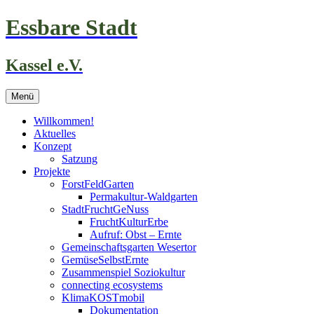
Zum
Essbare Stadt
Inhalt
springen
Kassel e.V.
Menü
Willkommen!
Aktuelles
Konzept
Satzung
Projekte
ForstFeldGarten
Permakultur-Waldgarten
StadtFruchtGeNuss
FruchtKulturErbe
Aufruf: Obst – Ernte
Gemeinschaftsgarten Wesertor
GemüseSelbstErnte
Zusammenspiel Soziokultur
connecting ecosystems
KlimaKOSTmobil
Dokumentation