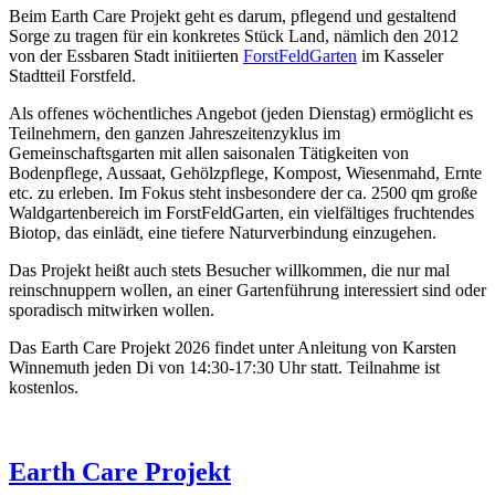
Beim Earth Care Projekt geht es darum, pflegend und gestaltend
Sorge zu tragen für ein konkretes Stück Land, nämlich den 2012
von der Essbaren Stadt initiierten
ForstFeldGarten
im Kasseler
Stadtteil Forstfeld.
Als offenes wöchentliches Angebot (jeden Dienstag) ermöglicht es
Teilnehmern, den ganzen Jahreszeitenzyklus im
Gemeinschaftsgarten mit allen saisonalen Tätigkeiten von
Bodenpflege, Aussaat, Gehölzpflege, Kompost, Wiesenmahd, Ernte
etc. zu erleben. Im Fokus steht insbesondere der ca. 2500 qm große
Waldgartenbereich im ForstFeldGarten, ein vielfältiges fruchtendes
Biotop, das einlädt, eine tiefere Naturverbindung einzugehen.
Das Projekt heißt auch stets Besucher willkommen, die nur mal
reinschnuppern wollen, an einer Gartenführung interessiert sind oder
sporadisch mitwirken wollen.
Das Earth Care Projekt 2026 findet unter Anleitung von Karsten
Winnemuth jeden Di von 14:30-17:30 Uhr statt. Teilnahme ist
kostenlos.
Earth Care Projekt