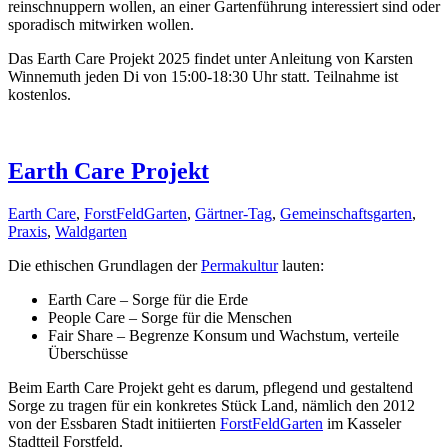
reinschnuppern wollen, an einer Gartenführung interessiert sind oder
sporadisch mitwirken wollen.
Das Earth Care Projekt 2025 findet unter Anleitung von Karsten
Winnemuth jeden Di von 15:00-18:30 Uhr statt. Teilnahme ist
kostenlos.
Earth Care Projekt
Earth Care
,
ForstFeldGarten
,
Gärtner-Tag
,
Gemeinschaftsgarten
,
Praxis
,
Waldgarten
Die ethischen Grundlagen der
Permakultur
lauten:
Earth Care – Sorge für die Erde
People Care – Sorge für die Menschen
Fair Share – Begrenze Konsum und Wachstum, verteile
Überschüsse
Beim Earth Care Projekt geht es darum, pflegend und gestaltend
Sorge zu tragen für ein konkretes Stück Land, nämlich den 2012
von der Essbaren Stadt initiierten
ForstFeldGarten
im Kasseler
Stadtteil Forstfeld.