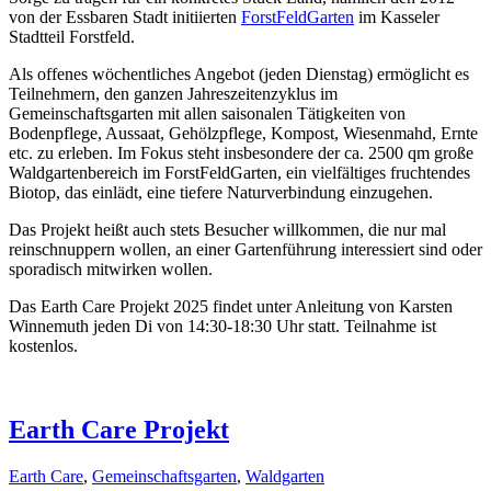
von der Essbaren Stadt initiierten
ForstFeldGarten
im Kasseler
Stadtteil Forstfeld.
Als offenes wöchentliches Angebot (jeden Dienstag) ermöglicht es
Teilnehmern, den ganzen Jahreszeitenzyklus im
Gemeinschaftsgarten mit allen saisonalen Tätigkeiten von
Bodenpflege, Aussaat, Gehölzpflege, Kompost, Wiesenmahd, Ernte
etc. zu erleben. Im Fokus steht insbesondere der ca. 2500 qm große
Waldgartenbereich im ForstFeldGarten, ein vielfältiges fruchtendes
Biotop, das einlädt, eine tiefere Naturverbindung einzugehen.
Das Projekt heißt auch stets Besucher willkommen, die nur mal
reinschnuppern wollen, an einer Gartenführung interessiert sind oder
sporadisch mitwirken wollen.
Das Earth Care Projekt 2025 findet unter Anleitung von Karsten
Winnemuth jeden Di von 14:30-18:30 Uhr statt. Teilnahme ist
kostenlos.
Earth Care Projekt
Earth Care
,
Gemeinschaftsgarten
,
Waldgarten