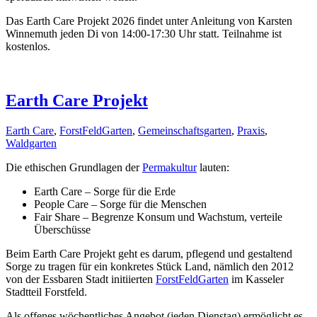
Das Earth Care Projekt 2026 findet unter Anleitung von Karsten
Winnemuth jeden Di von 14:00-17:30 Uhr statt. Teilnahme ist
kostenlos.
Earth Care Projekt
Earth Care
,
ForstFeldGarten
,
Gemeinschaftsgarten
,
Praxis
,
Waldgarten
Die ethischen Grundlagen der
Permakultur
lauten:
Earth Care – Sorge für die Erde
People Care – Sorge für die Menschen
Fair Share – Begrenze Konsum und Wachstum, verteile
Überschüsse
Beim Earth Care Projekt geht es darum, pflegend und gestaltend
Sorge zu tragen für ein konkretes Stück Land, nämlich den 2012
von der Essbaren Stadt initiierten
ForstFeldGarten
im Kasseler
Stadtteil Forstfeld.
Als offenes wöchentliches Angebot (jeden Dienstag) ermöglicht es