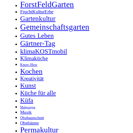
ForstFeldGarten
FruchtKulturErbe
Gartenkultur
Gemeinschaftsgarten
Gutes Leben
Gärtner-Tag
klimaKOSTmobil
Klimaküche
Know-How
Kochen
Kreativität
Kunst
Küche für alle
Küfa
Malgruppe
Musik
Obstbaumschnitt
Obstbäume
Permakultur