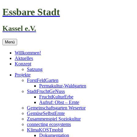
Zum
Essbare Stadt
Inhalt
springen
Kassel e.V.
Menü
Willkommen!
Aktuelles
Konzept
Satzung
Projekte
ForstFeldGarten
Permakultur-Waldgarten
StadtFruchtGeNuss
FruchtKulturErbe
Aufruf: Obst – Ernte
Gemeinschaftsgarten Wesertor
GemüseSelbstErnte
Zusammenspiel Soziokultur
connecting ecosystems
KlimaKOSTmobil
Dokumentation