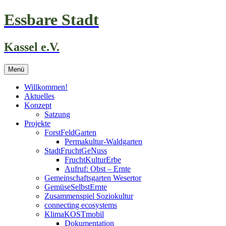
Zum
Essbare Stadt
Inhalt
springen
Kassel e.V.
Menü
Willkommen!
Aktuelles
Konzept
Satzung
Projekte
ForstFeldGarten
Permakultur-Waldgarten
StadtFruchtGeNuss
FruchtKulturErbe
Aufruf: Obst – Ernte
Gemeinschaftsgarten Wesertor
GemüseSelbstErnte
Zusammenspiel Soziokultur
connecting ecosystems
KlimaKOSTmobil
Dokumentation