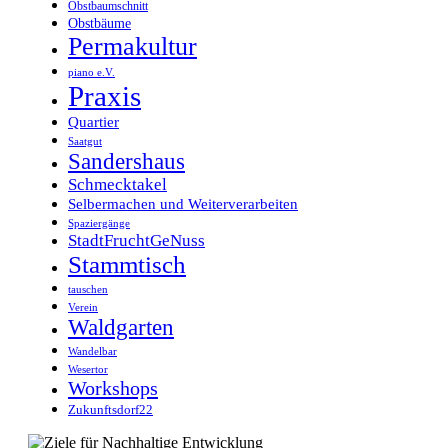
Obstbaumschnitt
Obstbäume
Permakultur
piano e.V.
Praxis
Quartier
Saatgut
Sandershaus
Schmecktakel
Selbermachen und Weiterverarbeiten
Spaziergänge
StadtFruchtGeNuss
Stammtisch
tauschen
Verein
Waldgarten
Wandelbar
Wesertor
Workshops
Zukunftsdorf22