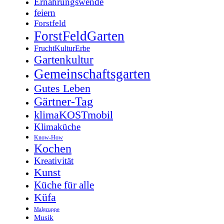
Ernährungswende
feiern
Forstfeld
ForstFeldGarten
FruchtKulturErbe
Gartenkultur
Gemeinschaftsgarten
Gutes Leben
Gärtner-Tag
klimaKOSTmobil
Klimaküche
Know-How
Kochen
Kreativität
Kunst
Küche für alle
Küfa
Malgruppe
Musik